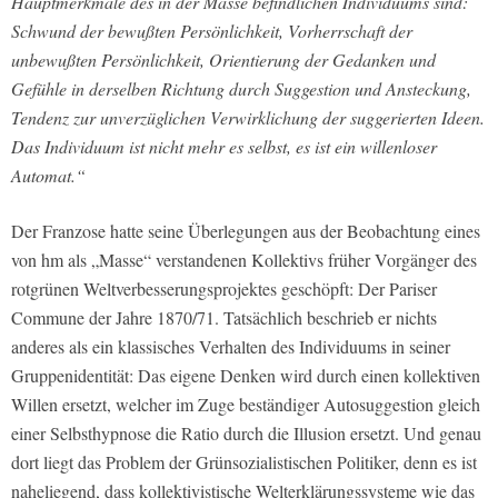
Hauptmerkmale des in der Masse befindlichen Individuums sind:
Schwund der bewußten Persönlichkeit, Vorherrschaft der
unbewußten Persönlichkeit, Orientierung der Gedanken und
Gefühle in derselben Richtung durch Suggestion und Ansteckung,
Tendenz zur unverzüglichen Verwirklichung der suggerierten Ideen.
Das Individuum ist nicht mehr es selbst, es ist ein willenloser
Automat.“
Der Franzose hatte seine Überlegungen aus der Beobachtung eines
von hm als „Masse“ verstandenen Kollektivs früher Vorgänger des
rotgrünen Weltverbesserungsprojektes geschöpft: Der Pariser
Commune der Jahre 1870/71. Tatsächlich beschrieb er nichts
anderes als ein klassisches Verhalten des Individuums in seiner
Gruppenidentität: Das eigene Denken wird durch einen kollektiven
Willen ersetzt, welcher im Zuge beständiger Autosuggestion gleich
einer Selbsthypnose die Ratio durch die Illusion ersetzt. Und genau
dort liegt das Problem der Grünsozialistischen Politiker, denn es ist
naheliegend, dass kollektivistische Welterklärungssysteme wie das