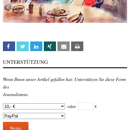
Facebook
Twitter
Linkedin
Xing
Email
Print
UNTERSTÜTZUNG
Wenn Ihnen unser Artikel gefallen hat: Unterstützen Sie diese Form
des
Journalismus.
oder
€
Weiter