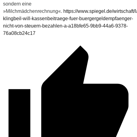
sondern eine
»Milchmädchenrechnung«.
https://www.spiegel.de/wirtschaft/l
klingbeil-will-kassenbeitraege-fuer-buergergeldempfaenger-
nicht-von-steuern-bezahlen-a-a18bfe65-9bb9-44a6-9378-
76a08cb24c17