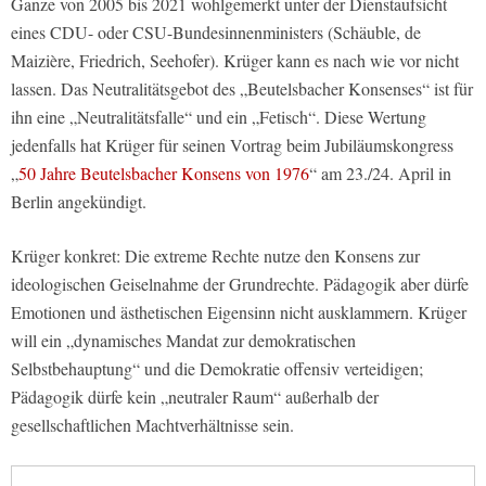
Ganze von 2005 bis 2021 wohlgemerkt unter der Dienstaufsicht
eines CDU- oder CSU-Bundesinnenministers (Schäuble, de
Maizière, Friedrich, Seehofer). Krüger kann es nach wie vor nicht
lassen. Das Neutralitätsgebot des „Beutelsbacher Konsenses“ ist für
ihn eine „Neutralitätsfalle“ und ein „Fetisch“. Diese Wertung
jedenfalls hat Krüger für seinen Vortrag beim Jubiläumskongress
„
50 Jahre Beutelsbacher Konsens von 1976
“ am 23./24. April in
Berlin angekündigt.
Krüger konkret: Die extreme Rechte nutze den Konsens zur
ideologischen Geiselnahme der Grundrechte. Pädagogik aber dürfe
Emotionen und ästhetischen Eigensinn nicht ausklammern. Krüger
will ein „dynamisches Mandat zur demokratischen
Selbstbehauptung“ und die Demokratie offensiv verteidigen;
Pädagogik dürfe kein „neutraler Raum“ außerhalb der
gesellschaftlichen Machtverhältnisse sein.