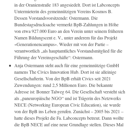
in der Oranienstraße 183 angesiedelt. Dort ist Labconcepts
Untermieterin des gemeinnützigen Vereins Kosmos B.
Dessen Vorstandsvorsitzende: Ostermann. Die
Bundestagsdrucksache vermerkt BpB-Zahlungen in Höhe
von etwa 927.000 Euro an den Verein unter seinem früheren
Namen Bildungscent e. V., unter anderem für das Projekt
«Generationencampus». Wieder mit von der Partie –
verantwortlich „als hauptamtliches Vorstandsmitglied für die
Führung der Vereinsgeschäfte“: Ostermann.
Anja Ostermann steht auch für eine gemeinnützige GmbH
namens The Civics Innovation Hub. Dort ist sie alleinige
Gesellschafterin. Von der BpB erhält Civics seit 2021
Zuwendungen: rund 2,5 Millionen Euro. Die bekannte
Adresse ist: Bonner Talweg 64. Die Gesellschaft versteht sich
als „paneuropäische NGO“ und ist Trägerin des Netzwerks
NECE (Networking European Civic Education), sie wurde
von der BpB ins Leben gerufen. Zunächst – 2005 bis 2021 –
hatte dieses Projekt die Fa. Labconcepts betreut. Dann wollte
die BpB NECE auf eine neue Grundlage stellen. Dieses Mal