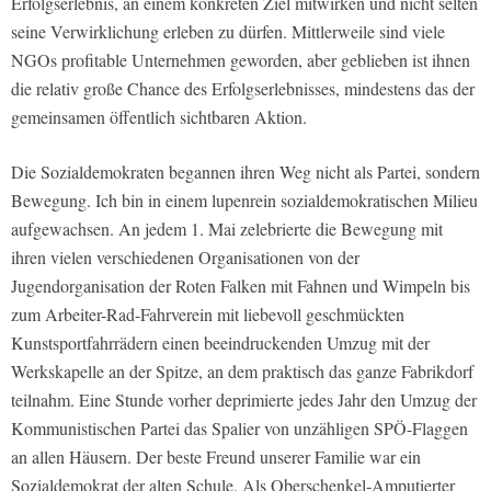
Erfolgserlebnis, an einem konkreten Ziel mitwirken und nicht selten
seine Verwirklichung erleben zu dürfen. Mittlerweile sind viele
NGOs profitable Unternehmen geworden, aber geblieben ist ihnen
die relativ große Chance des Erfolgserlebnisses, mindestens das der
gemeinsamen öffentlich sichtbaren Aktion.
Die Sozialdemokraten begannen ihren Weg nicht als Partei, sondern
Bewegung. Ich bin in einem lupenrein sozialdemokratischen Milieu
aufgewachsen. An jedem 1. Mai zelebrierte die Bewegung mit
ihren vielen verschiedenen Organisationen von der
Jugendorganisation der Roten Falken mit Fahnen und Wimpeln bis
zum Arbeiter-Rad-Fahrverein mit liebevoll geschmückten
Kunstsportfahrrädern einen beeindruckenden Umzug mit der
Werkskapelle an der Spitze, an dem praktisch das ganze Fabrikdorf
teilnahm. Eine Stunde vorher deprimierte jedes Jahr den Umzug der
Kommunistischen Partei das Spalier von unzähligen SPÖ-Flaggen
an allen Häusern. Der beste Freund unserer Familie war ein
Sozialdemokrat der alten Schule. Als Oberschenkel-Amputierter