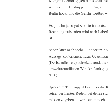
Königin Leonida gegen den sozialisti
Antifas und Hilfstruppen in rot-grün
Berlin hockt und die Gefahr vorüber w
Es gibt ihn ja so gut wie nie im deut
Rechnung präsentiert wird nach LaberL
ist …
Schon kurz nach sechs, Lindner im
Z
Aussage konterkarierendem Gesichtsau
(Dorfschullehrer?) achselzuckend, als 
umweltfreundlichen Windkraftanlage g
raus.)
Später tritt The Biggest Loser vor di
seiner berühmten Reden, bei denen si
müssen zugeben … wird schon noch.