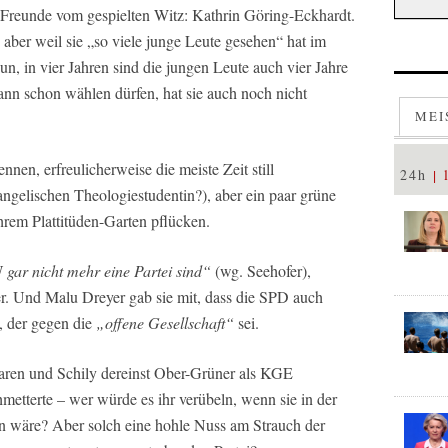
Freunde vom gespielten Witz: Kathrin Göring-Eckhardt.
, aber weil sie „so viele junge Leute gesehen“ hat im
un, in vier Jahren sind die jungen Leute auch vier Jahre
dann schon wählen dürfen, hat sie auch noch nicht
MEI
nen, erfreulicherweise die meiste Zeit still
24h
gelischen Theologiestudentin?), aber ein paar grüne
hrem Plattitüden-Garten pflücken.
gar nicht mehr eine Partei sind“
(wg. Seehofer),
r. Und Malu Dreyer gab sie mit, dass die SPD auch
, der gegen die
„offene Gesellschaft“
sei.
ren und Schily dereinst Ober-Grüner als KGE
tterte – wer würde es ihr verübeln, wenn sie in der
n wäre? Aber solch eine hohle Nuss am Strauch der