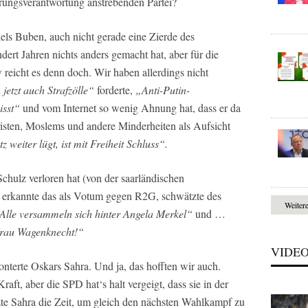
erungsverantwortung anstrebenden Partei?
els Buben, auch nicht gerade eine Zierde des
ndert Jahren nichts anders gemacht hat, aber für die
 reicht es denn doch. Wir haben allerdings nicht
jetzt auch Strafzölle“
forderte,
„Anti-Putin-
isst“
und vom Internet so wenig Ahnung hat, dass er da
isten, Moslems und andere Minderheiten als Aufsicht
 weiter lügt, ist mit Freiheit Schluss“.
 Schulz verloren hat (von der saarländischen
, erkannte das als Votum gegen R2G, schwätzte des
Weiter
Alle versammeln sich hinter Angela Merkel“
und …
 Frau Wagenknecht!“
VIDE
konterte Oskars Sahra. Und ja, das hofften wir auch.
ft, aber die SPD hat‘s halt vergeigt, dass sie in der
te Sahra die Zeit, um gleich den nächsten Wahlkampf zu