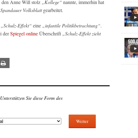
 den Anne Will stolz
„Kollege“
nannte, immerhin hat
m
Spandauer Volksblatt
gearbeitet.
n
„Schulz-Effekt“
eine
„infantile Politikbetrachtung“
.
i der
Spiegel online
Überschrift
„Schulz-Effekt zieht
ail
Print
 Unterstützen Sie diese Form des
Weiter