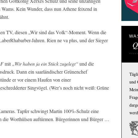
schen Gottkönig Xerxes Schulz und seine unzähligen
em Wams. Kein Wunder, dass nun Athene feixend in
ähnt.
schen TV, diesen „Wir sind das Volk“-Moment. Wenn die
WA
aberRhabarber-Jahren. Rien ne va plus, und der Sieger
Q
DF
mit
„Wir haben ja ein Stück zugelegt“
und die
sdruck. Dann ein saarländischer Grünenchef
Tägl
stünde er vor einem Haufen von einer
und 
eschredderter Singvögel. (Wer’s noch nicht weiß: Grüne
Mein
Frage
darg
e Kameras. Tapfer schwingt Martin 100%-Schulz eine
werd
ch die Worthülsen auftürmen. Bürgerinnen und Bürger …