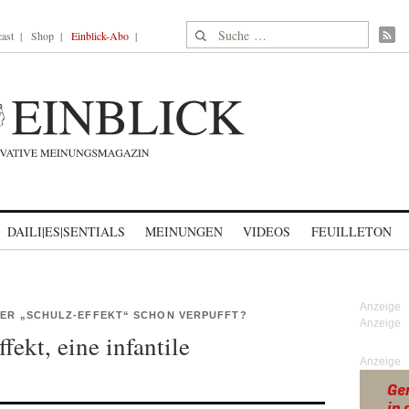
Suche nach:
ast
Shop
Einblick-Abo
DAILI|ES|SENTIALS
MEINUNGEN
VIDEOS
FEUILLETON
DER „SCHULZ-EFFEKT“ SCHON VERPUFFT?
ekt, eine infantile
Anzeige