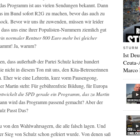
t, das Programm ist aus vielen Sendungen bekannt. Dann
ens im Bund sofort R2G zu machen, bevor das auch zu
chock. Bevor wir uns ihr zuwenden, müssen wir leider
dass uns eine ihrer Populisten-Nummern ziemlich gut
ein normaler Rentner 800 Euro mehr bei gleicher
ammt! Ja, warum?
STURM 
Ist Deu
en, dass außerhalb der Partei Schulz keine hundert
Ceuta-
Marco 
ie nicht in diesem Ton mit uns, den Kita-Betreuerinnen
en. Eher wie eine Lehrerin, kurz vorm Pausengong,
 der Martin steht: Für gebührenfreie Bildung, für Europa
ntwickelt die SPD gerade ein Programm, das zu Martin
 dann wird das Programm passend gemacht? Aber der
ulz Passt Das?
lu von den Wahlwahrsagern, die alle falsch lagen. Und
der Sieg von Schulz schon gefeiert wurde. Von denen saß