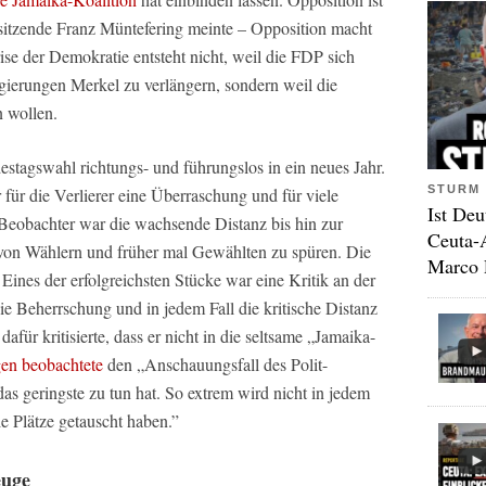
sitzende Franz Müntefering meinte – Opposition macht
se der Demokratie entsteht nicht, weil die FDP sich
egierungen Merkel zu verlängern, sondern weil die
n wollen.
stagswahl richtungs- und führungslos in ein neues Jahr.
STURM 
für die Verlierer eine Überraschung und für viele
Ist Deu
Beobachter war die wachsende Distanz bis hin zur
Ceuta-
von Wählern und früher mal Gewählten zu spüren. Die
Marco 
Eines der erfolgreichsten Stücke war eine Kritik an der
e Beherrschung und in jedem Fall die kritische Distanz
 dafür kritisierte, dass er nicht in die seltsame „Jamaika-
gen beobachtete
den „Anschauungsfall des Polit-
das geringste zu tun hat. So extrem wird nicht in jedem
ie Plätze getauscht haben.”
euge