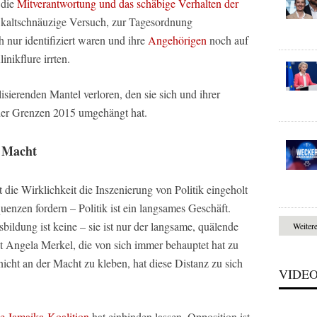
 die
Mitverantwortung und das schäbige Verhalten der
 kaltschnäuzige Versuch, zur Tagesordnung
 nur identifiziert waren und ihre
Angehörigen
noch auf
nikflure irrten.
isierenden Mantel verloren, den sie sich und ihrer
 der Grenzen 2015 umgehängt hat.
r Macht
ie Wirklichkeit die Inszenierung von Politik eingeholt
enzen fordern – Politik ist ein langsames Geschäft.
bildung ist keine – sie ist nur der langsame, quälende
Weiter
t Angela Merkel, die von sich immer behauptet hat zu
nicht an der Macht zu kleben, hat diese Distanz zu sich
VIDE
ie Jamaika-Koalition
hat einbinden lassen. Opposition ist