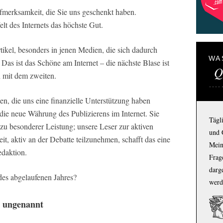
fmerksamkeit, die Sie uns geschenkt haben.
lt des Internets das höchste Gut.
rtikel, besonders in jenen Medien, die sich dadurch
WA
Das ist das Schöne am Internet – die nächste Blase ist
Q
h mit dem zweiten.
en, die uns eine finanzielle Unterstützung haben
 die neue Währung des Publizierens im Internet. Sie
Tägl
n zu besonderer Leistung; unsere Leser zur aktiven
und 
, aktiv an der Debatte teilzunehmen, schafft das eine
Mein
daktion.
Frage
darg
des abgelaufenen Jahres?
werd
t ungenannt