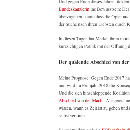
Und gegen Ende dieses Jahres rückten
Bundeskanzlerin
ins Bewusstsein: Der
überzugehen, kaum dass die Opfer auch
der Suche nach ihren Liebsten durch Kli
In diesen Tagen hat Merkel ihren moral
kurzsichtigen Politik mit der Öffnung
Der quälende Abschied von de
Meine Prognose: Gegen Ende 2017 hat d
und wird im Frühjahr 2018 die Konsequ
Und die sich hinschleppende Koalitions
Abschied von der Macht
. Ausgerechne
wissen, wann es Zeit ist zu gehen und 
selbst verloren.
Es ist gut, dass sich die
FDP nicht in d