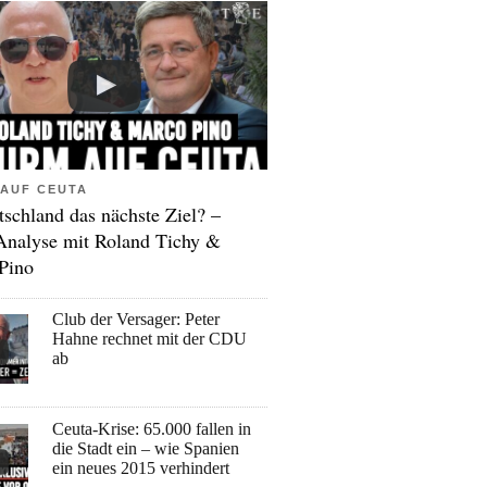
AUF CEUTA
tschland das nächste Ziel? –
Analyse mit Roland Tichy &
Pino
Club der Versager: Peter
Hahne rechnet mit der CDU
ab
Ceuta-Krise: 65.000 fallen in
die Stadt ein – wie Spanien
ein neues 2015 verhindert