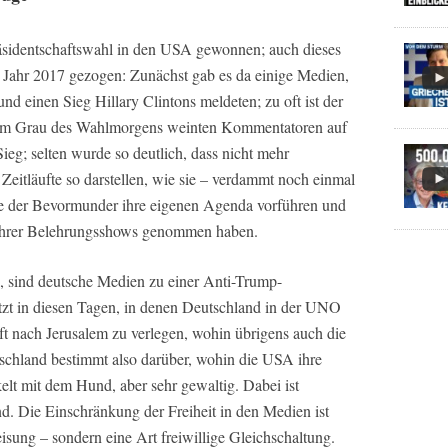
sidentschaftswahl in den USA gewonnen; auch dieses
s Jahr 2017 gezogen: Zunächst gab es da einige Medien,
und einen Sieg Hillary Clintons meldeten; zu oft ist der
 Im Grau des Wahlmorgens weinten Kommentatoren auf
g; selten wurde so deutlich, dass nicht mehr
 Zeitläufte so darstellen, wie sie – verdammt noch einmal
te der Bevormunder ihre eigenen Agenda vorführen und
n ihrer Belehrungsshows genommen haben.
n, sind deutsche Medien zu einer Anti-Trump-
t in diesen Tagen, in denen Deutschland in der UNO
t nach Jerusalem zu verlegen, wohin übrigens auch die
schland bestimmt also darüber, wohin die USA ihre
t mit dem Hund, aber sehr gewaltig. Dabei ist
d. Die Einschränkung der Freiheit in den Medien ist
ung – sondern eine Art freiwillige Gleichschaltung.