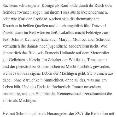
Sachsens schwängerte, Könige als Raufbolde durch ihr Reich oder
fremde Provinzen zogen mit ihrem Tross aus Marketenderinnen,
oder wie Karl der Große in Aachen sich die rheumatischen
Knochen in heißen Quellen und durch angeblich fünf Dutzend
Zweitfrauen im Bett wärmen ließ. Lukullus macht Feldzüge zum
Fest. John F. Kennedy hatte auch Marylin Monroe, aber Schröder
vermutlich die damals noch jugendliche Moderatorin nicht. Wie
jämmerlich das Bild, wie Francois Hollande auf dem Motorroller
zur Geliebten schleicht. Im Zeitalter der Wikileaks, Transparenz
und der pietistischen Gutmenschen ist Macht machtlos geworden,
wenn es um das eigene Leben der Mächtigen geht. Sie brennen aus
dabei, ohne Zärtlichkeit, Sinnlichkeit, ohne all`das, was uns am
Leben hält. Und das Ende ist fürchterlich. Immer unverdient,
meinen sie, und die Fallhöhe des Rentnerschocks zerschmettert die
einstmals Mächtigen.
Helmut Schmidt quälte als Herausgeber der
ZEIT
die Redaktion mit