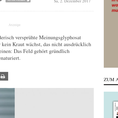
Sa, 2. Dezember 2017
S
risch versprühte Meinungsglyphosat
r kein Kraut wächst, das nicht ausdrücklich
einen: Das Feld gehört gründlich
naturiert.
ail
Print
ZUM A