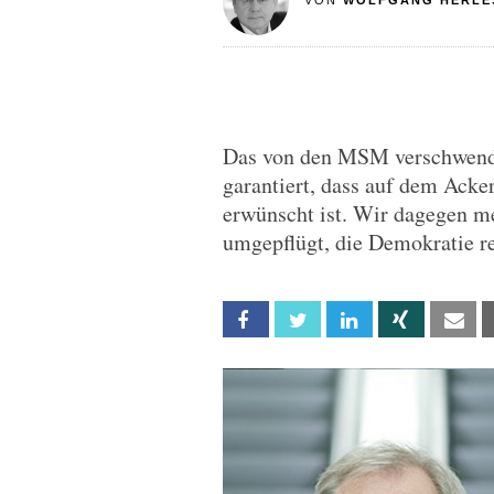
VON
WOLFGANG HERLE
Das von den MSM verschwende
garantiert, dass auf dem Acke
erwünscht ist. Wir dagegen m
umgepflügt, die Demokratie re
Facebook
Twitter
Linkedin
Xing
Em