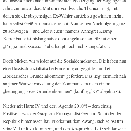
die insbesondere nach ihrem rasanten Niedergang der vergangenen
Jahre ein ums andere Mal um irgendwelche Themen ringt, mit
denen sie die abspenstigen Ex-Wähler zurück zu gewinnen meint,
hatte selbst Geißler niemals erreicht. Von seinen Nachfolgern ganz
zu schweigen – und „der Neuen“ namens Annegret Kramp-
Karrenbauer ist bislang außer dem abgelatschten Filzhut einer
„Programmdiskussion“ überhaupt noch nichts eingefallen.
Doch blicken wir wieder auf die Sozialdemokraten. Die haben nun
eine klassisch-sozialistische Forderung aufgegriffen und ein
„solidarisches Grundeinkommen“ gefordert. Das liegt ziemlich nah
an jener Wunschvorstellung der Kommunisten nach einem
„bedingungsloses Grundeinkommen“ (künftig „bG“ abgekürzt).
Nieder mit Hartz IV und der „Agenda 2010“! – dem einzig
Positiven, was der Gazprom-Propagandist Gerhard Schröder der
Republik hinterlassen hat. Nieder mit dem Zwang, sich selbst um
seine Zukunft zu kümmern, und den Anspruch auf die solidarische