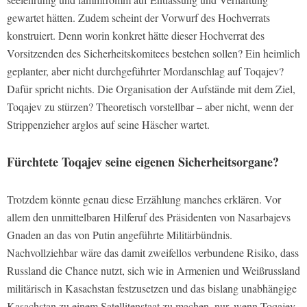
gewartet hätten. Zudem scheint der Vorwurf des Hochverrats
konstruiert. Denn worin konkret hätte dieser Hochverrat des
Vorsitzenden des Sicherheitskomitees bestehen sollen? Ein heimlich
geplanter, aber nicht durchgeführter Mordanschlag auf Toqajev?
Dafür spricht nichts. Die Organisation der Aufstände mit dem Ziel,
Toqajev zu stürzen? Theoretisch vorstellbar – aber nicht, wenn der
Strippenzieher arglos auf seine Häscher wartet.
Fürchtete Toqajev seine eigenen Sicherheitsorgane?
Trotzdem könnte genau diese Erzählung manches erklären. Vor
allem den unmittelbaren Hilferuf des Präsidenten von Nasarbajevs
Gnaden an das von Putin angeführte Militärbündnis.
Nachvollziehbar wäre das damit zweifellos verbundene Risiko, dass
Russland die Chance nutzt, sich wie in Armenien und Weißrussland
militärisch in Kasachstan festzusetzen und das bislang unabhängige
Kasachstan zu einem Satellitenstaat zu machen, nur, wenn Toqajev