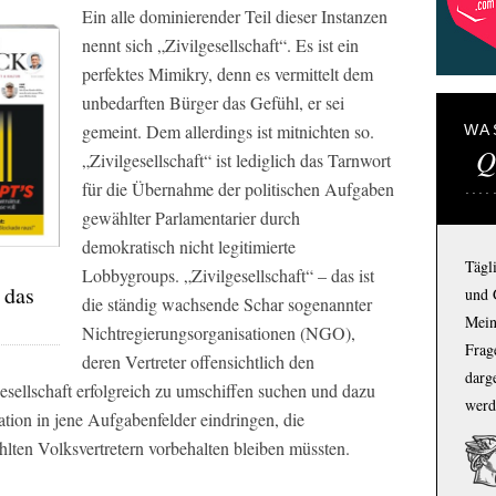
Ein alle dominierender Teil dieser Instanzen
nennt sich „Zivilgesellschaft“. Es ist ein
perfektes Mimikry, denn es vermittelt dem
unbedarften Bürger das Gefühl, er sei
gemeint. Dem allerdings ist mitnichten so.
WA
Q
„Zivilgesellschaft“ ist lediglich das Tarnwort
für die Übernahme der politischen Aufgaben
gewählter Parlamentarier durch
demokratisch nicht legitimierte
Tägl
Lobbygroups. „Zivilgesellschaft“ – das ist
 das
und 
die ständig wachsende Schar sogenannter
Mein
Nichtregierungsorganisationen (NGO),
Frage
deren Vertreter offensichtlich den
darg
Gesellschaft erfolgreich zu umschiffen suchen und dazu
werd
tion in jene Aufgabenfelder eindringen, die
lten Volksvertretern vorbehalten bleiben müssten.