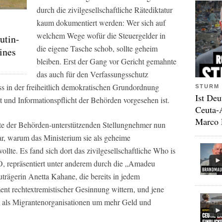
durch die zivilgesellschaftliche Rätediktatur
kaum dokumentiert werden: Wer sich auf
welchem Wege wofür die Steuergelder in
utin-
die eigene Tasche schob, sollte geheim
ines
bleiben. Erst der Gang vor Gericht gemahnte
das auch für den Verfassungsschutz
ss in der freiheitlich demokratischen Grundordnung
STURM 
Ist Deu
it und Informationspflicht der Behörden vorgesehen ist.
Ceuta-
Marco 
ste der Behörden-unterstützenden Stellungnehmer nun
lar, warum das Ministerium sie als geheime
llte. Es fand sich dort das zivilgesellschaftliche Who is
, repräsentiert unter anderem durch die „Amadeu
uträgerin Anetta Kahane, die bereits in jedem
t rechtextremistischer Gesinnung wittern, und jene
e als Migrantenorganisationen um mehr Geld und