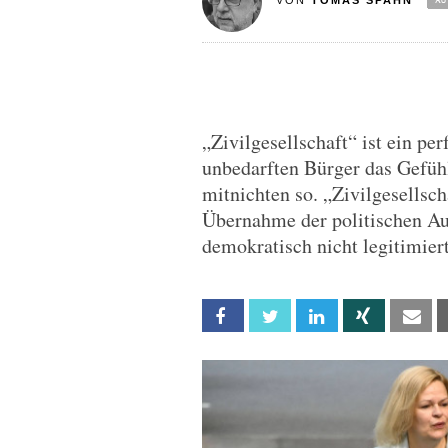
VON
TOMAS SPAHN
„Zivilgesellschaft“ ist ein pe
unbedarften Bürger das Gefühl
mitnichten so. „Zivilgesellscha
Übernahme der politischen Au
demokratisch nicht legitimie
Facebook
Twitter
Linkedin
Xing
Em