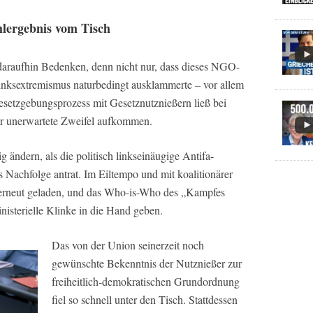
lergebnis vom Tisch
aufhin Bedenken, denn nicht nur, dass dieses NGO-
inksextremismus naturbedingt ausklammerte – vor allem
setzgebungsprozess mit Gesetznutznießern ließ bei
er unerwartete Zweifel aufkommen.
ig ändern, als die politisch linkseinäugige Antifa-
Nachfolge antrat. Im Eiltempo und mit koalitionärer
erneut geladen, und das Who-is-Who des „Kampfes
nisterielle Klinke in die Hand geben.
Das von der Union seinerzeit noch
gewünschte Bekenntnis der Nutznießer zur
freiheitlich-demokratischen Grundordnung
fiel so schnell unter den Tisch. Stattdessen