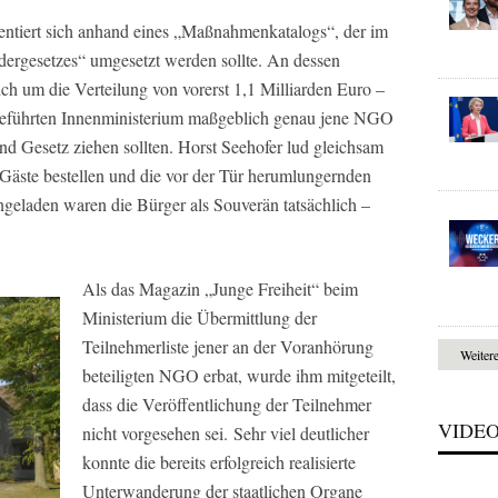
mentiert sich anhand eines „Maßnahmenkatalogs“, der im
ergesetzes“ umgesetzt werden sollte. An dessen
ch um die Verteilung von vorerst 1,1 Milliarden Euro –
eführten Innenministerium maßgeblich genau jene NGO
und Gesetz ziehen sollten. Horst Seehofer lud gleichsam
 Gäste bestellen und die vor der Tür herumlungernden
ngeladen waren die Bürger als Souverän tatsächlich –
Als das Magazin „Junge Freiheit“ beim
Ministerium die Übermittlung der
Teilnehmerliste jener an der Voranhörung
Weiter
beteiligten NGO erbat, wurde ihm mitgeteilt,
dass die Veröffentlichung der Teilnehmer
VIDE
nicht vorgesehen sei. Sehr viel deutlicher
konnte die bereits erfolgreich realisierte
Unterwanderung der staatlichen Organe