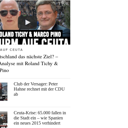
AUF CEUTA
tschland das nächste Ziel? –
Analyse mit Roland Tichy &
Pino
Club der Versager: Peter
Hahne rechnet mit der CDU
ab
Ceuta-Krise: 65.000 fallen in
die Stadt ein – wie Spanien
ein neues 2015 verhindert