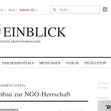
Suche nach:
ast
Shop
Einblick-Abo
DAILI|ES|SENTIALS
MEINUNGEN
VIDEOS
FEUILLETON
SGESETZ (ZGFG)
mbau zur NGO-Herrschaft
Anzeige