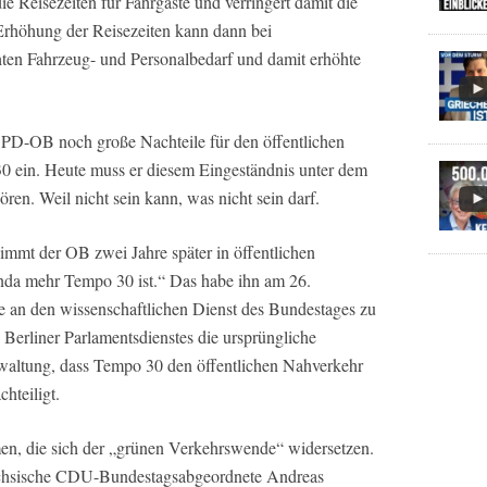
e Reisezeiten für Fahrgäste und verringert damit die
Erhöhung der Reisezeiten kann dann bei
ten Fahrzeug- und Personalbedarf und damit erhöhte
SPD-OB noch große Nachteile für den öffentlichen
 ein. Heute muss er diesem Eingeständnis unter dem
en. Weil nicht sein kann, was nicht sein darf.
immt der OB zwei Jahre später in öffentlichen
da mehr Tempo 30 ist.“ Das habe ihn am 26.
e an den wissenschaftlichen Dienst des Bundestages zu
es Berliner Parlamentsdienstes die ursprüngliche
waltung, dass Tempo 30 den öffentlichen Nahverkehr
hteiligt.
men, die sich der „grünen Verkehrswende“ widersetzen.
sächsische CDU-Bundestagsabgeordnete Andreas