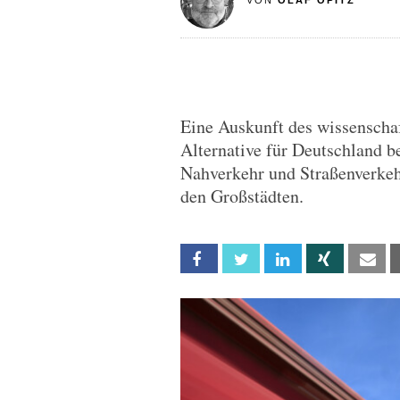
VON
OLAF OPITZ
Eine Auskunft des wissenschaf
Alternative für Deutschland be
Nahverkehr und Straßenverkeh
den Großstädten.
Facebook
Twitter
Linkedin
Xing
Em