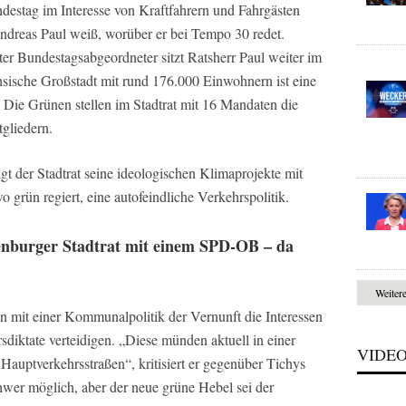
destag im Interesse von Kraftfahrern und Fahrgästen
ndreas Paul weiß, worüber er bei Tempo 30 redet.
lter Bundestagsabgeordneter sitzt Ratsherr Paul weiter im
hsische Großstadt mit rund 176.000 Einwohnern ist eine
t. Die Grünen stellen im Stadtrat mit 16 Mandaten die
gliedern.
t der Stadtrat seine ideologischen Klimaprojekte mit
 grün regiert, eine autofeindliche Verkehrspolitik.
enburger Stadtrat mit einem SPD-OB – da
Weiter
n mit einer Kommunalpolitik der Vernunft die Interessen
diktate verteidigen. „Diese münden aktuell in einer
VIDE
uptverkehrsstraßen“, kritisiert er gegenüber Tichys
chwer möglich, aber der neue grüne Hebel sei der