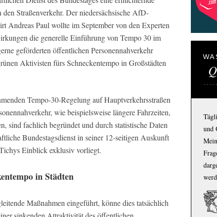
 den Straßenverkehr. Der niedersächsische AfD-
rt Andreas Paul wollte im September von den Experten
irkungen die generelle Einführung von Tempo 30 im
rne geförderten öffentlichen Personennahverkehr
WA
rünen Aktivisten fürs Schneckentempo in Großstädten
Q
ehmenden Tempo-30-Regelung auf Hauptverkehrsstraßen
rsonennahverkehr, wie beispielsweise längere Fahrzeiten,
Tägl
, sind fachlich begründet und durch statistische Daten
und 
aftliche Bundestagsdienst in seiner 12-seitigen Auskunft
Mein
chys Einblick exklusiv vorliegt.
Frage
darg
entempo in Städten
werd
itende Maßnahmen eingeführt, könne dies tatsächlich
ner sinkenden Attraktivität des öffentlichen