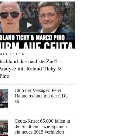
AUF CEUTA
tschland das nächste Ziel? –
Analyse mit Roland Tichy &
Pino
Club der Versager: Peter
Hahne rechnet mit der CDU
ab
Ceuta-Krise: 65.000 fallen in
die Stadt ein – wie Spanien
ein neues 2015 verhindert