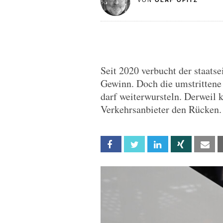
VON
OLAF OPITZ
Seit 2020 verbucht der staats
Gewinn. Doch die umstritten
darf weiterwursteln. Derweil 
Verkehrsanbieter den Rücken.
Facebook
Twitter
Linkedin
Xing
Em