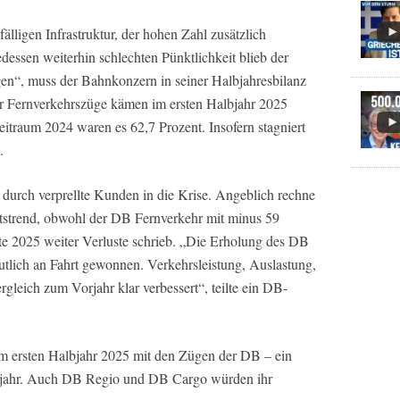
lligen Infrastruktur, der hohen Zahl zusätzlich
dessen weiterhin schlechten Pünktlichkeit blieb der
en“, muss der Bahnkonzern in seiner Halbjahresbilanz
er Fernverkehrszüge kämen im ersten Halbjahr 2025
eitraum 2024 waren es 62,7 Prozent. Insofern stagniert
.
 durch verprellte Kunden in die Krise. Angeblich rechne
strend, obwohl der DB Fernverkehr mit minus 59
fte 2025 weiter Verluste schrieb. „Die Erholung des DB
utlich an Fahrt gewonnen. Verkehrsleistung, Auslastung,
leich zum Vorjahr klar verbessert“, teilte ein DB-
m ersten Halbjahr 2025 mit den Zügen der DB – ein
orjahr. Auch DB Regio und DB Cargo würden ihr