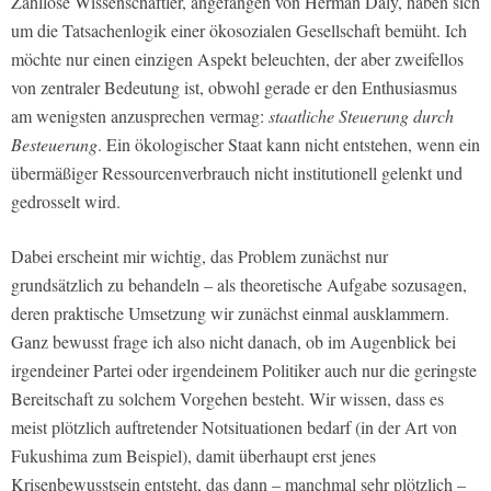
Zahllose Wissenschaftler, angefangen von Herman Daly, haben sich
um die Tatsachenlogik einer ökosozialen Gesellschaft bemüht. Ich
möchte nur einen einzigen Aspekt beleuchten, der aber zweifellos
von zentraler Bedeutung ist, obwohl gerade er den Enthusiasmus
am wenigsten anzusprechen vermag:
staatliche Steuerung durch
Besteuerung
. Ein ökologischer Staat kann nicht entstehen, wenn ein
übermäßiger Ressourcenverbrauch nicht institutionell gelenkt und
gedrosselt wird.
Dabei erscheint mir wichtig, das Problem zunächst nur
grundsätzlich zu behandeln – als theoretische Aufgabe sozusagen,
deren praktische Umsetzung wir zunächst einmal ausklammern.
Ganz bewusst frage ich also nicht danach, ob im Augenblick bei
irgendeiner Partei oder irgendeinem Politiker auch nur die geringste
Bereitschaft zu solchem Vorgehen besteht. Wir wissen, dass es
meist plötzlich auftretender Notsituationen bedarf (in der Art von
Fukushima zum Beispiel), damit überhaupt erst jenes
Krisenbewusstsein entsteht, das dann – manchmal sehr plötzlich –