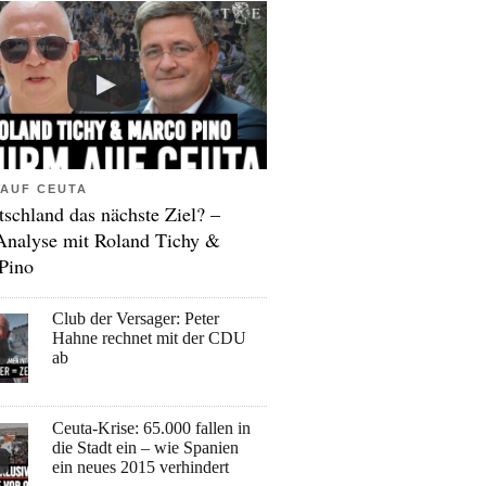
AUF CEUTA
tschland das nächste Ziel? –
Analyse mit Roland Tichy &
Pino
Club der Versager: Peter
Hahne rechnet mit der CDU
ab
Ceuta-Krise: 65.000 fallen in
die Stadt ein – wie Spanien
ein neues 2015 verhindert