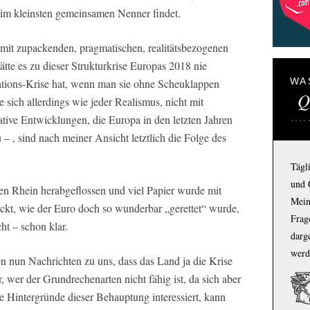
 im kleinsten gemeinsamen Nenner findet.
mit zupackenden, pragmatischen, realitätsbezogenen
te es zu dieser Strukturkrise Europas 2018 nie
WA
ions-Krise hat, wenn man sie ohne Scheuklappen
Q
e sich allerdings wie jeder Realismus, nicht mit
tive Entwicklungen, die Europa in den letzten Jahren
u – , sind nach meiner Ansicht letztlich die Folge des
Tägl
und 
den Rhein herabgeflossen und viel Papier wurde mit
Mein
kt, wie der Euro doch so wunderbar „gerettet“ wurde,
Frage
ht – schon klar.
darg
werd
nun Nachrichten zu uns, dass das Land ja die Krise
 wer der Grundrechenarten nicht fähig ist, da sich aber
ie Hintergründe dieser Behauptung interessiert, kann