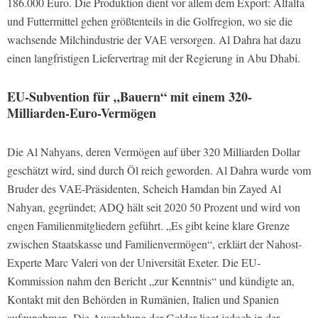
186.000 Euro. Die Produktion dient vor allem dem Export: Alfalfa
und Futtermittel gehen größtenteils in die Golfregion, wo sie die
wachsende Milchindustrie der VAE versorgen. Al Dahra hat dazu
einen langfristigen Liefervertrag mit der Regierung in Abu Dhabi.
EU-Subvention für „Bauern“ mit einem 320-
Milliarden-Euro-Vermögen
Die Al Nahyans, deren Vermögen auf über 320 Milliarden Dollar
geschätzt wird, sind durch Öl reich geworden. Al Dahra wurde vom
Bruder des VAE-Präsidenten, Scheich Hamdan bin Zayed Al
Nahyan, gegründet; ADQ hält seit 2020 50 Prozent und wird von
engen Familienmitgliedern geführt. „Es gibt keine klare Grenze
zwischen Staatskasse und Familienvermögen“, erklärt der Nahost-
Experte Marc Valeri von der Universität Exeter. Die EU-
Kommission nahm den Bericht „zur Kenntnis“ und kündigte an,
Kontakt mit den Behörden in Rumänien, Italien und Spanien
aufzunehmen. Die Auszahlung der Gelder liegt jedoch in der