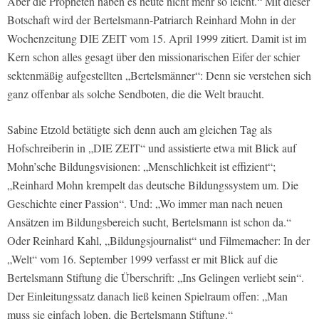
Aber die Propheten haben es heute nicht mehr so leicht.“ Mit dieser
Botschaft wird der Bertelsmann-Patriarch Reinhard Mohn in der
Wochenzeitung DIE ZEIT vom 15. April 1999 zitiert. Damit ist im
Kern schon alles gesagt über den missionarischen Eifer der schier
sektenmäßig aufgestellten „Bertelsmänner“: Denn sie verstehen sich
ganz offenbar als solche Sendboten, die die Welt braucht.
Sabine Etzold betätigte sich denn auch am gleichen Tag als
Hofschreiberin in „DIE ZEIT“ und assistierte etwa mit Blick auf
Mohn’sche Bildungsvisionen: „Menschlichkeit ist effizient“;
„Reinhard Mohn krempelt das deutsche Bildungssystem um. Die
Geschichte einer Passion“. Und: „Wo immer man nach neuen
Ansätzen im Bildungsbereich sucht, Bertelsmann ist schon da.“
Oder Reinhard Kahl, „Bildungsjournalist“ und Filmemacher: In der
„Welt“ vom 16. September 1999 verfasst er mit Blick auf die
Bertelsmann Stiftung die Überschrift: „Ins Gelingen verliebt sein“.
Der Einleitungssatz danach ließ keinen Spielraum offen: „Man
muss sie einfach loben, die Bertelsmann Stiftung.“