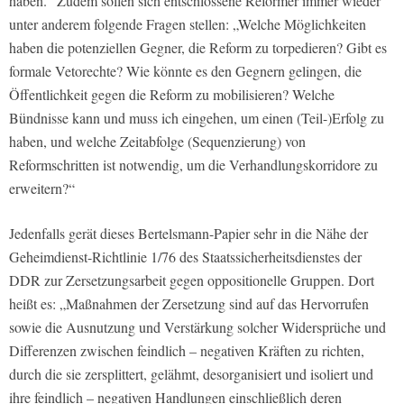
haben.“ Zudem sollen sich entschlossene Reformer immer wieder
unter anderem folgende Fragen stellen: „Welche Möglichkeiten
haben die potenziellen Gegner, die Reform zu torpedieren? Gibt es
formale Vetorechte? Wie könnte es den Gegnern gelingen, die
Öffentlichkeit gegen die Reform zu mobilisieren? Welche
Bündnisse kann und muss ich eingehen, um einen (Teil-)Erfolg zu
haben, und welche Zeitabfolge (Sequenzierung) von
Reformschritten ist notwendig, um die Verhandlungskorridore zu
erweitern?“
Jedenfalls gerät dieses Bertelsmann-Papier sehr in die Nähe der
Geheimdienst-Richtlinie 1/76 des Staatssicherheitsdienstes der
DDR zur Zersetzungsarbeit gegen oppositionelle Gruppen. Dort
heißt es: „Maßnahmen der Zersetzung sind auf das Hervorrufen
sowie die Ausnutzung und Verstärkung solcher Widersprüche und
Differenzen zwischen feindlich – negativen Kräften zu richten,
durch die sie zersplittert, gelähmt, desorganisiert und isoliert und
ihre feindlich – negativen Handlungen einschließlich deren