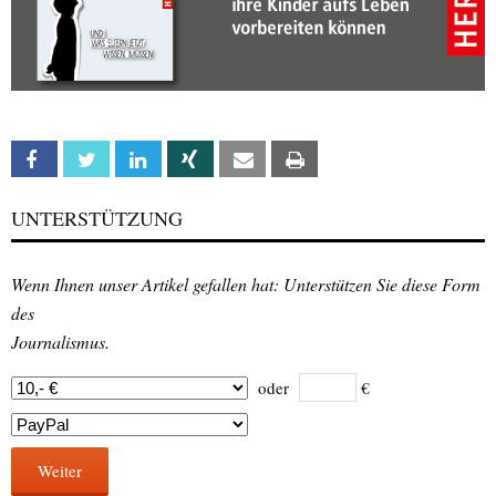
Facebook
Twitter
Linkedin
Xing
Email
Print
UNTERSTÜTZUNG
Wenn Ihnen unser Artikel gefallen hat: Unterstützen Sie diese Form
des
Journalismus.
oder
€
Weiter