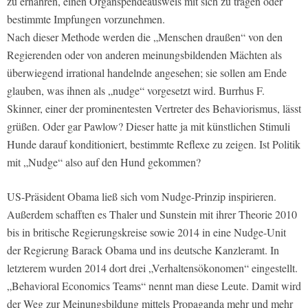
zu ernähren, einen Organspendeausweis mit sich zu tragen oder
bestimmte Impfungen vorzunehmen.
Nach dieser Methode werden die „Menschen draußen“ von den
Regierenden oder von anderen meinungsbildenden Mächten als
überwiegend irrational handelnde angesehen; sie sollen am Ende
glauben, was ihnen als „nudge“ vorgesetzt wird. Burrhus F.
Skinner, einer der prominentesten Vertreter des Behaviorismus, lässt
grüßen. Oder gar Pawlow? Dieser hatte ja mit künstlichen Stimuli
Hunde darauf konditioniert, bestimmte Reflexe zu zeigen. Ist Politik
mit „Nudge“ also auf den Hund gekommen?
US-Präsident Obama ließ sich vom Nudge-Prinzip inspirieren.
Außerdem schafften es Thaler und Sunstein mit ihrer Theorie 2010
bis in britische Regierungskreise sowie 2014 in eine Nudge-Unit
der Regierung Barack Obama und ins deutsche Kanzleramt. In
letzterem wurden 2014 dort drei „Verhaltensökonomen“ eingestellt.
„Behavioral Economics Teams“ nennt man diese Leute. Damit wird
der Weg zur Meinungsbildung mittels Propaganda mehr und mehr