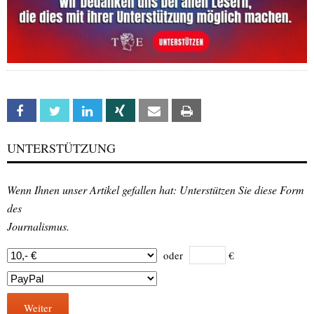
Facebook
Twitter
Linkedin
Xing
Email
Print
UNTERSTÜTZUNG
Wenn Ihnen unser Artikel gefallen hat: Unterstützen Sie diese Form
des
Journalismus.
oder
€
Weiter