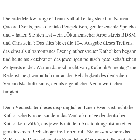
Die erste Merkwürdigkeit beim Katholikentag steckt im Namen.
Queere Events, postkoloniale Perspektiven, gendersensible Sprache
und – halten Sie sich fest – ein „Ökumenischer Arbeitskreis BDSM
und Christsein“: Das alles bietet die 104. Ausgabe dieses Treffens,
das einst als ultramontanes Event glaubenstreuer Katholiken begann
und heute als Zelebration des jeweiligen politisch-gesellschaftlichen
Zeitgeists endet. Warum da noch nicht von „Katholik*innentag“ die
Rede ist, liegt vermutlich nur an der Behäbigkeit des deutschen
Verbandskatholizismus, der als eigentlicher Verantwortlicher
fungiert.
Denn Veranstalter dieses ursprünglichen Laien-Events ist nicht die
Katholische Kirche, sondern das Zentralkomitee der deutschen
Katholiken (ZdK), das jeweils mit dem Ausrichtungsbistum einen
gemeinsamen Rechtsträger ins Leben ruft. Sie wissen schon: das
ZdK, das in Deutschland den Synodalen Weg veranstaltet und etwa