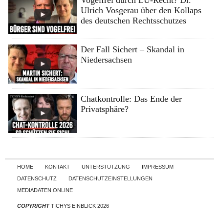
Vogelfrei durch EU-Recht? Dr.
Ulrich Vosgerau über den Kollaps
des deutschen Rechtsschutzes
Der Fall Sichert – Skandal in
Niedersachsen
Chatkontrolle: Das Ende der
Privatsphäre?
Skip to content
HOME
KONTAKT
UNTERSTÜTZUNG
IMPRESSUM
DATENSCHUTZ
DATENSCHUTZEINSTELLUNGEN
MEDIADATEN ONLINE
COPYRIGHT
TICHYS EINBLICK 2026