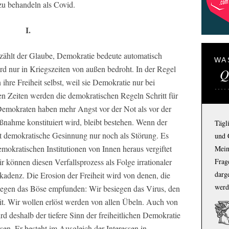
zu behandeln als Covid.
I.
zählt der Glaube, Demokratie bedeute automatisch
WA
wird nur in Kriegszeiten von außen bedroht. In der Regel
Q
ihre Freiheit selbst, weil sie Demokratie nur bei
en Zeiten werden die demokratischen Regeln Schritt für
 Demokraten haben mehr Angst vor der Not als vor der
ßnahme konstituiert wird, bleibt bestehen. Wenn der
Tägl
t demokratische Gesinnung nur noch als Störung. Es
und 
emokratischen Institutionen von Innen heraus vergiftet
Mein
Frage
r können diesen Verfallsprozess als Folge irrationaler
darg
kadenz. Die Erosion der Freiheit wird von denen, die
werd
egen das Böse empfunden: Wir besiegen das Virus, den
t. Wir wollen erlöst werden von allen Übeln. Auch von
d deshalb der tiefere Sinn der freiheitlichen Demokratie
sen. Er besteht im Ausgleich der Interessen in