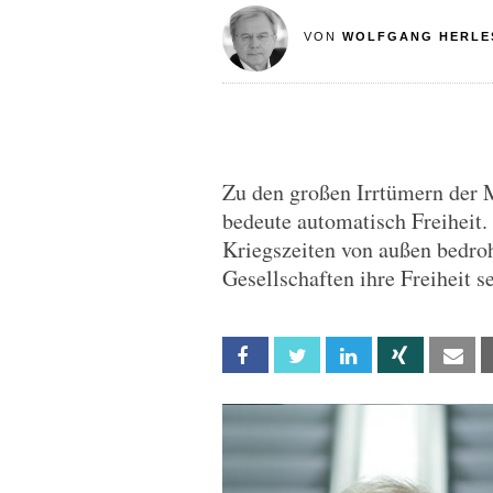
VON
WOLFGANG HERLE
Zu den großen Irrtümern der 
bedeute automatisch Freiheit. S
Kriegszeiten von außen bedroh
Gesellschaften ihre Freiheit se
Facebook
Twitter
Linkedin
Xing
Em