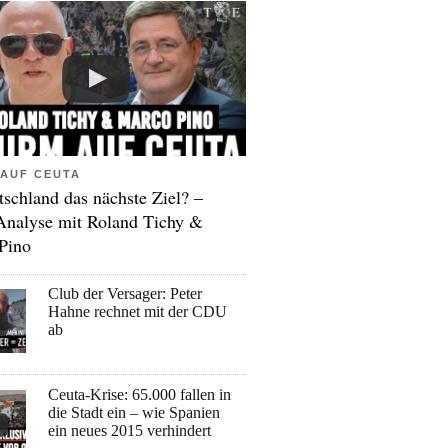
AUF CEUTA
tschland das nächste Ziel? –
Analyse mit Roland Tichy &
Pino
Club der Versager: Peter
Hahne rechnet mit der CDU
ab
Ceuta-Krise: 65.000 fallen in
die Stadt ein – wie Spanien
ein neues 2015 verhindert