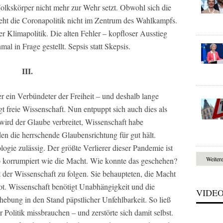
Volkskörper nicht mehr zur Wehr setzt. Obwohl sich die
 steht die Coronapolitik nicht im Zentrum des Wahlkampfs.
der Klimapolitik. Die alten Fehler – kopfloser Ausstieg
al in Frage gestellt. Sepsis statt Skepsis.
III.
r ein Verbündeter der Freiheit – und deshalb lange
t freie Wissenschaft. Nun entpuppt sich auch dies als
 wird der Glaube verbreitet, Wissenschaft habe
en die herrschende Glaubensrichtung für gut hält.
logie zulässig. Der größte Verlierer dieser Pandemie ist
Weiter
so korrumpiert wie die Macht. Wie konnte das geschehen?
 der Wissenschaft zu folgen. Sie behaupteten, die Macht
ebot. Wissenschaft benötigt Unabhängigkeit und die
VIDE
rhebung in den Stand päpstlicher Unfehlbarkeit. So ließ
r Politik missbrauchen – und zerstörte sich damit selbst.