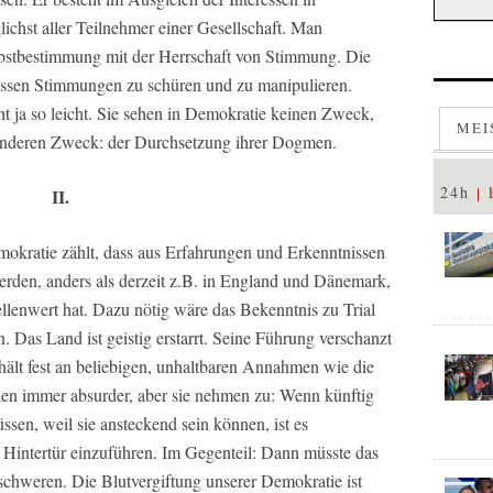
chst aller Teilnehmer einer Gesellschaft. Man
lbstbestimmung mit der Herrschaft von Stimmung. Die
issen Stimmungen zu schüren und zu manipulieren.
ht ja so leicht. Sie sehen in Demokratie keinen Zweck,
MEI
 anderen Zweck: der Durchsetzung ihrer Dogmen.
24h
II.
kratie zählt, dass aus Erfahrungen und Erkenntnissen
erden, anders als derzeit z.B. in England und Dänemark,
tellenwert hat. Dazu nötig wäre das Bekenntnis zu Trial
. Das Land ist geistig erstarrt. Seine Führung verschanzt
 hält fest an beliebigen, unhaltbaren Annahmen wie die
en immer absurder, aber sie nehmen zu: Wenn künftig
sen, weil sie ansteckend sein können, ist es
e Hintertür einzuführen. Im Gegenteil: Dann müsste das
erschweren. Die Blutvergiftung unserer Demokratie ist