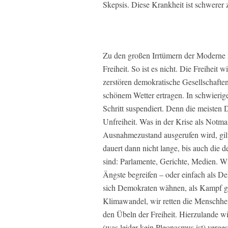
Skepsis. Diese Krankheit ist schwerer 
Zu den großen Irrtümern der Moderne 
Freiheit. So ist es nicht. Die Freiheit 
zerstören demokratische Gesellschaften 
schönem Wetter ertragen. In schwierig
Schritt suspendiert. Denn die meisten
Unfreiheit. Was in der Krise als Notma
Ausnahmezustand ausgerufen wird, gil
dauert dann nicht lange, bis auch die d
sind: Parlamente, Gerichte, Medien. Wi
Ängste begreifen – oder einfach als De
sich Demokraten wähnen, als Kampf g
Klimawandel, wir retten die Menschhei
den Übeln der Freiheit. Hierzulande wir
(was leider kein Pleonasmus ist) verges