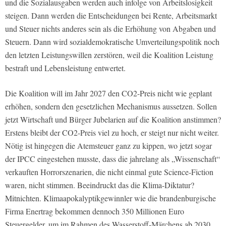
und die Sozialausgaben werden auch infolge von Arbeitslosigkeit
steigen. Dann werden die Entscheidungen bei Rente, Arbeitsmarkt
und Steuer nichts anderes sein als die Erhöhung von Abgaben und
Steuern. Dann wird sozialdemokratische Umverteilungspolitik noch
den letzten Leistungswillen zerstören, weil die Koalition Leistung
bestraft und Lebensleistung entwertet.
Die Koalition will im Jahr 2027 den CO2-Preis nicht wie geplant
erhöhen, sondern den gesetzlichen Mechanismus aussetzen. Sollen
jetzt Wirtschaft und Bürger Jubelarien auf die Koalition anstimmen?
Erstens bleibt der CO2-Preis viel zu hoch, er steigt nur nicht weiter.
Nötig ist hingegen die Atemsteuer ganz zu kippen, wo jetzt sogar
der IPCC eingestehen musste, dass die jahrelang als „Wissenschaft“
verkauften Horrorszenarien, die nicht einmal gute Science-Fiction
waren, nicht stimmen. Beeindruckt das die Klima-Diktatur?
Mitnichten. Klimaapokalyptikgewinnler wie die brandenburgische
Firma Enertrag bekommen dennoch 350 Millionen Euro
Steuergelder, um im Rahmen des Wasserstoff-Märchens ab 2030