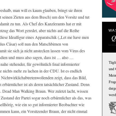
Deshalb, man will es kaum glauben, bringt sie ihren
nst seinen Zieten aus dem Busch) um den Vorsitz und tut
 damit zu tun. Als Chef des Kanzleramts hat er mit
tzug das Wort geredet, aber nichts auf die Reihe
WA
Q
diese Idealfigur eines Apparatschik („Let me have men
ulius Cäsar) soll nun den Matschbirnen von
mit sie sich ja nicht anstecken lassen vom Virus des
udien und muss also sagen, dass ist … also …
Tägl
nahe stehender, für gewöhnlich final informierter
und 
 nichts mehr zu lachen in der CDU. Ist es endlich
Mein
r Nichtwirklichabtretenwollenden zeigt, dass das Bild,
Frage
 erbärmlicher ist als deren tatsächlicher Zustand. Denn
darg
e. Dead Man Walking Braun. Wer zuletzt lacht, wissen
werd
 Zustand der Partei sogar noch erbärmlicher als das, was
ellhörig, wie ein so gut informierter Beobachter wie
ommen kann, ein Vorsitzender Braun, der nicht einmal