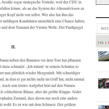
 besäße sogar strategische Vorteile, weil der CDU in
nfallen könne, als an das System der Alternativlosen zu
er Kopf nicht von selbst. Wer also hat ihm das
ler unfähigen Kandidaten tatsächlich eine Chance haben,
a und dem Tsunami der Vierten Welle. Der Panikpegel
MEI
24h
II.
lbaum neben den Brunnen vor dem Tore hat pflanzen
 dazu schmalzt: „Ich träumt‘ in seinem Schatten so
rt nun plötzlich wieder Morgenluft. Mit schneidiger
d, in dem er gar nichts mehr im Griff hat, nicht einmal
. Auch sein letztes Aufgebot hört auf den Namen
ch schlechteste Bilanz, aber die größte Klappe. Söder
rophalen Zustand, dass davon nur noch eine andere
t wohl: Es ist wie mit dem Schmerz. Der größere