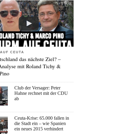
AUF CEUTA
tschland das nächste Ziel? –
Analyse mit Roland Tichy &
Pino
Club der Versager: Peter
Hahne rechnet mit der CDU
ab
Ceuta-Krise: 65.000 fallen in
die Stadt ein – wie Spanien
ein neues 2015 verhindert