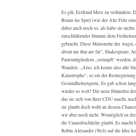
Es gilt, Erzfeind Merz zu verhindern. 
Braun ins Spiel (wie der Alte Fritz ei
dabei auch noch so, als habe sie nichts
einschläfernder Stimme dem Freiheitsen
gebracht. Diese Marionette der Angst, 
about me that are fat“, Shakespeare, J
Parteimitgliedern „verimpft“ werden, da
Wandels. „Also, ich kenne also alle St
Katastrophe“, so ein der Restregierung 
Gesundheitsexperte. Es gab schon lange
wieder so weit? Die neue Hinterlist de
das sie sich von ihrer CDU macht, noch
sie glaubt doch wohl an dessen Chanc
wir aber noch nicht. Womöglich ist der
die Unauslöschliche glaubt. Es macht h
Robin Alexander
(Welt)
auf die Idee k