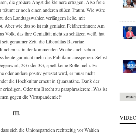
en, die größere Angst die kleinere ertragen. Also freie
h träumt er noch einen anderen süßen Traum. Wie wäre
 zu den Landtagswahlen verlängern ließe, mit
 Aber wie das so ist mit genialen Feldherr:innen: Am
s Volk, das ihre Genialität nicht zu schätzen weiß, hat
seit geraumer Zeit, die Liberalitas Bavariae
 München ist in der kommenden Woche auch schon
ss heute gar nicht mehr das Publikum aussperren. Selbst
Gegenwart, 2G oder 3G, spielt keine Rolle mehr. Es
e oder andere positiv getestet wird, er muss nicht
ndet die Hochkultur erneut in Quarantäne. Dank der
hter erledigen. Oder um Brecht zu paraphrasieren: „Was ist
hmen gegen die Viruspandemie!“
Weiter
III.
VIDE
 dass sich die Unionsparteien rechtzeitig vor Wahlen