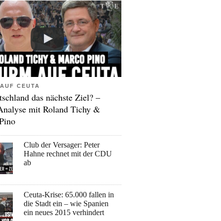
AUF CEUTA
tschland das nächste Ziel? –
Analyse mit Roland Tichy &
Pino
Club der Versager: Peter
Hahne rechnet mit der CDU
ab
Ceuta-Krise: 65.000 fallen in
die Stadt ein – wie Spanien
ein neues 2015 verhindert