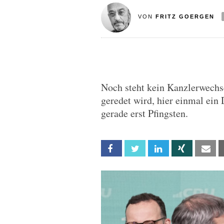
VON
FRITZ GOERGEN
Noch steht kein Kanzlerwechse
geredet wird, hier einmal ein
gerade erst Pfingsten.
Facebook
Twitter
Linkedin
Xing
Em