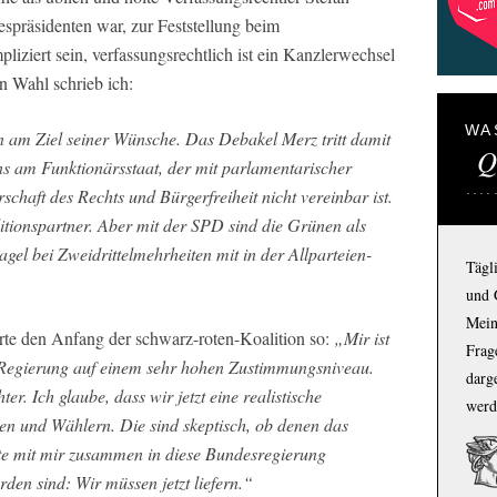
espräsidenten war, zur Feststellung beim
liziert sein, verfassungsrechtlich ist ein Kanzlerwechsel
en Wahl schrieb ich:
WA
n am Ziel seiner Wünsche. Das Debakel Merz tritt damit
Q
ns am Funktionärsstaat, der mit parlamentarischer
chaft des Rechts und Bürgerfreiheit nicht vereinbar ist.
ionspartner. Aber mit der SPD sind die Grünen als
gel bei Zweidrittelmehrheiten mit in der Allparteien-
Tägl
und 
Mein
 den Anfang der schwarz-roten-Koalition so:
„Mir ist
Frage
ten Regierung auf einem sehr hohen Zustimmungsniveau.
darg
. Ich glaube, dass wir jetzt eine realistische
werd
en und Wählern. Die sind skeptisch, ob denen das
eute mit mir zusammen in diese Bundesregierung
orden sind: Wir müssen jetzt liefern.“