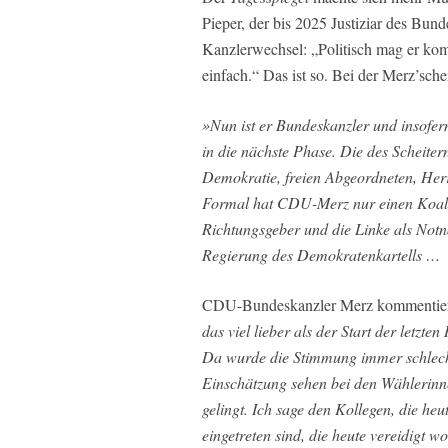
Pieper, der bis 2025 Justiziar des Bund
Kanzlerwechsel: „Politisch mag er komp
einfach.“ Das ist so. Bei der Merz’sch
»Nun ist er Bundeskanzler und insofer
in die nächste Phase. Die des Scheiter
Demokratie, freien Abgeordneten, Herrs
Formal hat CDU-Merz nur einen Koalit
Richtungsgeber und die Linke als Notna
Regierung des Demokratenkartells …
CDU-Bundeskanzler Merz kommentierte
das viel lieber als der Start der letz
Da wurde die Stimmung immer schlechter
Einschätzung sehen bei den Wählerinn
gelingt. Ich sage den Kollegen, die h
eingetreten sind, die heute vereidigt w