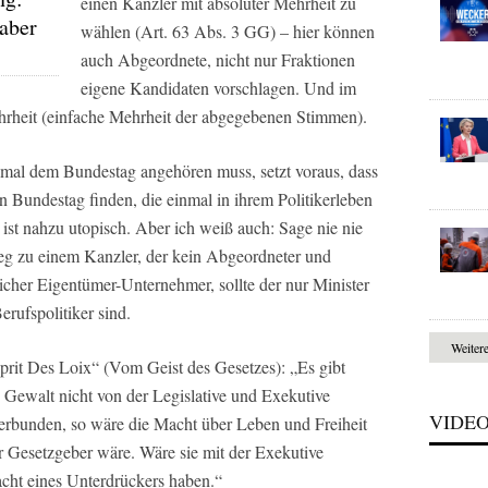
einen Kanzler mit absoluter Mehrheit zu
aber
wählen (Art. 63 Abs. 3 GG) – hier können
auch Abgeordnete, nicht nur Fraktionen
eigene Kandidaten vorschlagen. Und im
Mehrheit (einfache Mehrheit der abgegebenen Stimmen).
nmal dem Bundestag angehören muss, setzt voraus, dass
 Bundestag finden, die einmal in ihrem Politikerleben
ist nahzu utopisch. Aber ich weiß auch: Sage nie nie
g zu einem Kanzler, der kein Abgeordneter und
reicher Eigentümer-Unternehmer, sollte der nur Minister
rufspolitiker sind.
Weiter
rit Des Loix“ (Vom Geist des Gesetzes): „Es gibt
he Gewalt nicht von der Legislative und Exekutive
VIDE
ve verbunden, so wäre die Macht über Leben und Freiheit
er Gesetzgeber wäre. Wäre sie mit der Exekutive
acht eines Unterdrückers haben.“