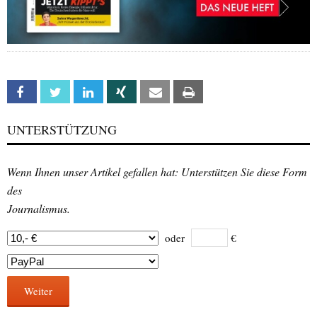
Facebook
Twitter
Linkedin
Xing
Email
Print
UNTERSTÜTZUNG
Wenn Ihnen unser Artikel gefallen hat: Unterstützen Sie diese Form
des
Journalismus.
oder
€
Weiter