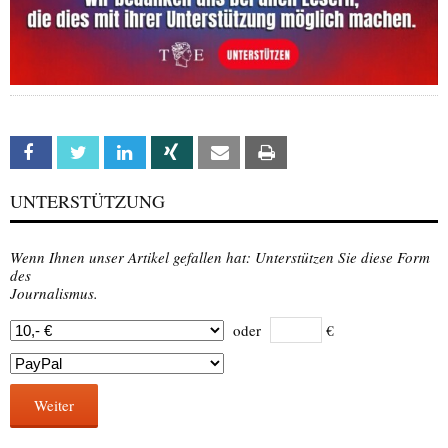
Facebook
Twitter
Linkedin
Xing
Email
Print
UNTERSTÜTZUNG
Wenn Ihnen unser Artikel gefallen hat: Unterstützen Sie diese Form
des
Journalismus.
oder
€
Weiter