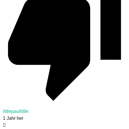
littlepaullittle
1 Jahr her