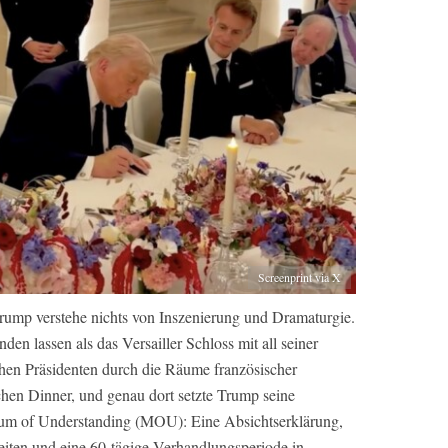
Screenprint via X
ump verstehe nichts von Inszenierung und Dramaturgie.
den lassen als das Versailler Schloss mit all seiner
hen Präsidenten durch die Räume französischer
chen Dinner, und genau dort setzte Trump seine
dum of Understanding (MOU): Eine Absichtserklärung,
keiten und eine 60-tägige Verhandlungsperiode in