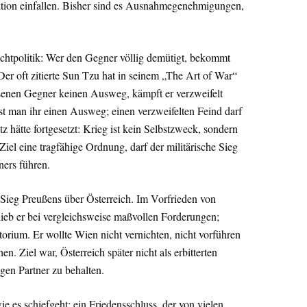
ktion einfallen. Bisher sind es Ausnahmegenehmigungen,
achtpolitik: Wer den Gegner völlig demütigt, bekommt
Der oft zitierte Sun Tzu hat in seinem „The Art of War“
senen Gegner keinen Ausweg, kämpft er verzweifelt
st man ihr einen Ausweg; einen verzweifelten Feind darf
z hätte fortgesetzt: Krieg ist kein Selbstzweck, sondern
e Ziel eine tragfähige Ordnung, darf der militärische Sieg
ners führen.
Sieg Preußens über Österreich. Im Vorfrieden von
ieb er bei vergleichsweise maßvollen Forderungen;
torium. Er wollte Wien nicht vernichten, nicht vorführen
. Ziel war, Österreich später nicht als erbitterten
gen Partner zu behalten.
ie es schiefgeht: ein Friedensschluss, der von vielen