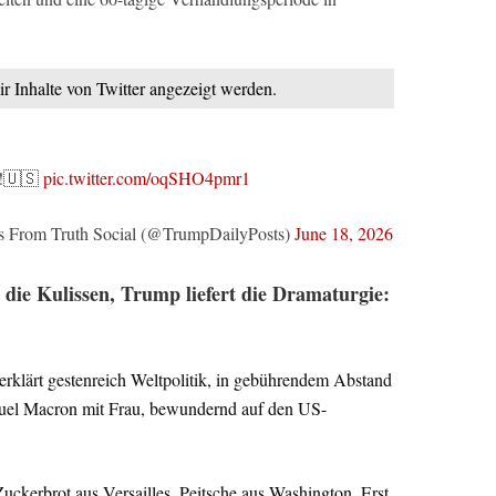
ir Inhalte von Twitter angezeigt werden.
e!🇺🇸
pic.twitter.com/oqSHO4pmr1
 From Truth Social (@TrumpDailyPosts)
June 18, 2026
ie Kulissen, Trump liefert die Dramaturgie:
erklärt gestenreich Weltpolitik, in gebührendem Abstand
nuel Macron mit Frau, bewundernd auf den US-
uckerbrot aus Versailles, Peitsche aus Washington. Erst