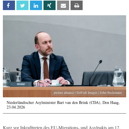
Facebook
Twitter
Linkedin
Xing
Email
Print
picture alliance / DeFodi Images | John Beckmann
Niederländischer Asylminister Bart van den Brink (CDA), Den Haag,
23.04.2026
Kurz vor Inkrafttreten des EU-Migrations- und Asylpakts am 12.