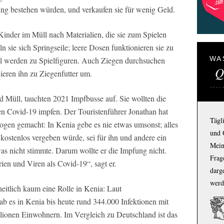
ng bestehen würden, und verkaufen sie für wenig Geld.
inder im Müll nach Materialien, die sie zum Spielen
n sie sich Springseile; leere Dosen funktionieren sie zu
WA
l werden zu Spielfiguren. Auch Ziegen durchsuchen
Q
eren ihn zu Ziegenfutter um.
nd Müll, tauchten 2021 Impfbusse auf. Sie wollten die
n Covid-19 impfen. Der Touristenführer Jonathan hat
Tägl
gen gemacht: In Kenia gebe es nie etwas umsonst; alles
und 
 kostenlos vergeben würde, sei für ihn und andere ein
Mein
as nicht stimmte. Darum wollte er die Impfung nicht.
Frage
ien und Viren als Covid-19“, sagt er.
darg
werd
eitlich kaum eine Rolle in Kenia: Laut
b es in Kenia bis heute rund 344.000 Infektionen mit
lionen Einwohnern. Im Vergleich zu Deutschland ist das