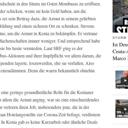
undschule in den Slums im Osten Mombasas zu eröffnen.
nder schicken, wenn sie kein Geld haben, um die
sei sein Beitrag dazu, die Armut in seinem geliebten
ldung und einen sicheren Ort zu schenken. Stevens
g tue, um die Armut in Kenia zu bekämpfen. Er vertraue
STURM 
 Machenschaften immer weniger. Und entsprechend habe
Ist Deu
 sie bis heute vermieden. Laut SRF ging es der
Ceuta-
bus-Aktionen und ihrer Impfpflicht vor allem darum, die
Marco 
penden lagerte, loszuwerden, ehe sie verfallen. Also
en einzudämmen. Denn die waren bekanntlich ohnehin
ine geringe gesundheitliche Rolle für die Kenianer
or allem die Armut anging, war sie eine einschneidendes
 verloren ihren Job, insbesondere jene, die in der
an Hotelangestellte zur Corona-Zeit befragt, verdüstern
r: In Kenia gab es keine Kurzarbeit oder ähnliche Deals