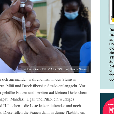
picture alliance / ZUMAPRESS.com | Dennis Sigwe
n sich aneinander, während man in den Slums in
rn, Müll und Dreck übersäte Straße entlanggeht. Vor
r gehüllte Frauen und bereiten auf kleinen Gaskochern
Chapati, Mandazi, Ugali und Pilao, ein würziges
und Hühnchen – die Liste lecker duftender und noch
g. Diese füllen die Frauen dann in dünne Plastiktüten,