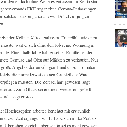
wurden einfach ohne Weiteres entlassen. In Kenia sind
tgeberverbands FKE sogar ohne Corona-Entlassungen
rbeitslos – davon gehören zwei Drittel zur jungen
en.
se der Kellner Alfred entlassen. Er erzählt, wie er zu
n musste, weil er sich ohne den Job seine Wohnung in
nte. Eineinhalb Jahre half er seiner Familie bei der
erntete Gemüse und Obst auf Märkten zu verkaufen. Nur
zu große Angebot der unzähligen Händler von Tomaten,
tels, die normalerweise einen Großteil der Ware
verpflegen mussten. Die Zeit sei hart gewesen, sagt
der auf: Zum Glück sei er direkt wieder eingestellt
urde, sagt er stolz.
r Hotelrezeption arbeitet, berichtet mit erstaunlich
 dieser Zeit ergangen sei: Er habe sich in der Zeit als
 Überleben gereicht, aber schön sei es nicht gewesen,