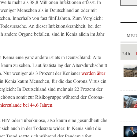
weile mehr als 38,8 Millionen Infektionen erfasst. In
 weniger Menschen als in Deutschland an oder mit
hen. Innerhalb von fast fünf Jahren. Zum Vergleich:
 Todesursache. An dieser Infektionskrankheit, bei der
h andere Organe befallen, sind in Kenia allein im Jahr
MEI
24h
n Kenia eine ganz andere ist als in Deutschland: Alte
kaum zu sehen. Laut Statista lag der Altersdurchschnitt
en. Nur weniger als 3 Prozent der Kenianer
werden älter
in Kenia kaum Menschen, für die das Corona-Virus ein
Vergleich: In Deutschland sind mehr als 22 Prozent der
 gehörten somit zur Risikogruppe während der Corona-
 hierzulande bei 44,6 Jahren.
it HIV oder Tuberkulose, also kaum eine gesundheitliche
 sich auch in der Todesrate wider: In Kenia sinkt die
eser Trend setzte sich während der Pandemie fort.