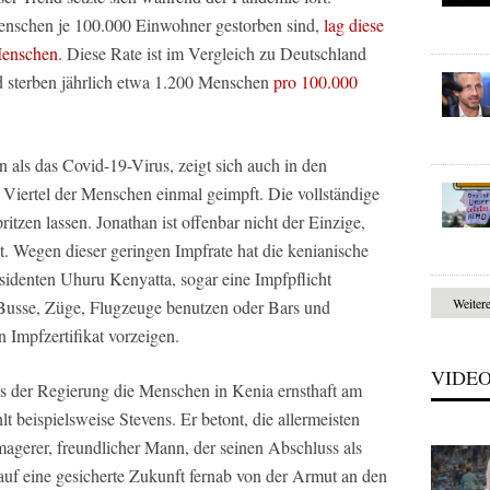
nschen je 100.000 Einwohner gestorben sind,
lag diese
Menschen.
Diese Rate ist im Vergleich zu Deutschland
d sterben jährlich etwa 1.200 Menschen
pro 100.000
 als das Covid-19-Virus, zeigt sich auch in den
 Viertel der Menschen einmal geimpft. Die vollständige
ritzen lassen. Jonathan ist offenbar nicht der Einzige,
t. Wegen dieser geringen Impfrate hat die kenianische
identen Uhuru Kenyatta, sogar eine Impfpflicht
Weiter
r Busse, Züge, Flugzeuge benutzen oder Bars und
 Impfzertifikat vorzeigen.
VIDE
ss der Regierung die Menschen in Kenia ernsthaft am
 beispielsweise Stevens. Er betont, die allermeisten
n magerer, freundlicher Mann, der seinen Abschluss als
uf eine gesicherte Zukunft fernab von der Armut an den