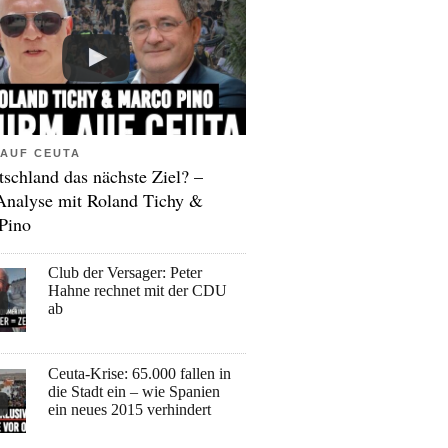
AUF CEUTA
tschland das nächste Ziel? –
Analyse mit Roland Tichy &
Pino
Club der Versager: Peter
Hahne rechnet mit der CDU
ab
Ceuta-Krise: 65.000 fallen in
die Stadt ein – wie Spanien
ein neues 2015 verhindert