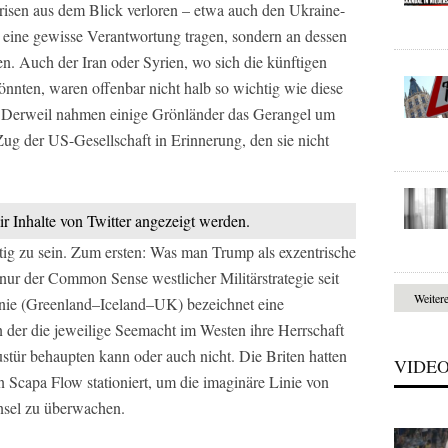
isen aus dem Blick verloren – etwa auch den Ukraine-
r eine gewisse Verantwortung tragen, sondern an dessen
en. Auch der Iran oder Syrien, wo sich die künftigen
nten, waren offenbar nicht halb so wichtig wie diese
. Derweil nahmen einige Grönländer das Gerangel um
Zug der US-Gesellschaft in Erinnerung, den sie nicht
ir Inhalte von Twitter angezeigt werden.
tig zu sein. Zum ersten: Was man Trump als exzentrische
 nur der Common Sense westlicher Militärstrategie seit
Weiter
nie (Greenland–Iceland–UK) bezeichnet eine
n der die jeweilige Seemacht im Westen ihre Herrschaft
stür behaupten kann oder auch nicht. Die Briten hatten
VIDE
in Scapa Flow stationiert, um die imaginäre Linie von
Insel zu überwachen.