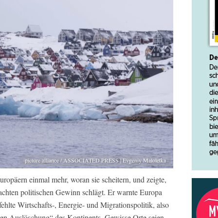
picture alliance / ASSOCIATED PRESS | Evgeniy Maloletka
ropäern einmal mehr, woran sie scheitern, und zeigte,
lachten politischen Gewinn schlägt. Er warnte Europa
ehlte Wirtschafts-, Energie- und Migrationspolitik, also
chen Auslöschung“ des Kontinents. Gewisse Orte seien