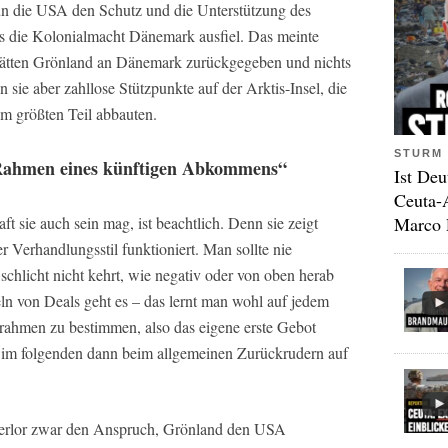
n die USA den Schutz und die Unterstützung des
ls die Kolonialmacht Dänemark ausfiel. Das meinte
hätten Grönland an Dänemark zurückgegeben und nichts
sie aber zahllose Stützpunkte auf der Arktis-Insel, die
um größten Teil abbauten.
STURM 
„Rahmen eines künftigen Abkommens“
Ist Deu
Ceuta-
Marco 
 sie auch sein mag, ist beachtlich. Denn sie zeigt
r Verhandlungsstil funktioniert. Man sollte nie
schlicht nicht kehrt, wie negativ oder von oben herab
ln von Deals geht es – das lernt man wohl auf jedem
rahmen zu bestimmen, also das eigene erste Gebot
 im folgenden dann beim allgemeinen Zurückrudern auf
verlor zwar den Anspruch, Grönland den USA