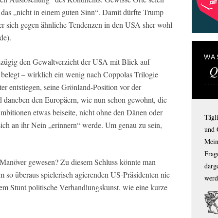
das „nicht in einem guten Sinn“. Damit dürfte Trump
s er sich gegen ähnliche Tendenzen in den USA sher wohl
de).
WA
ßzügig den Gewaltverzicht der USA mit Blick auf
Q
 belegt – wirklich ein wenig nach Coppolas Trilogie
er entstiegen, seine Grönland-Position vor der
nd daneben den Europäern, wie nun schon gewohnt, die
 Ambitionen etwas beiseite, nicht ohne den Dänen oder
Tägl
ich an ihr Nein „erinnern“ werde. Um genau zu sein,
und 
Mein
Frage
oll-Manöver gewesen? Zu diesem Schluss könnte man
darg
m so überaus spielerisch agierenden US-Präsidenten nie
werd
sem Stunt politische Verhandlungskunst. wie eine kurze