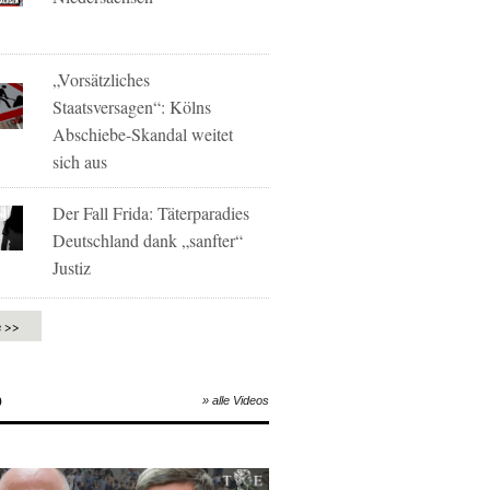
„Vorsätzliches
Staatsversagen“: Kölns
Abschiebe-Skandal weitet
sich aus
Der Fall Frida: Täterparadies
Deutschland dank „sanfter“
Justiz
e >>
O
» alle Videos