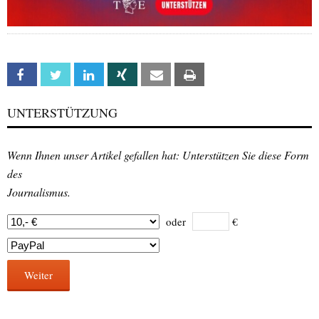
Facebook
Twitter
Linkedin
Xing
Email
Print
UNTERSTÜTZUNG
Wenn Ihnen unser Artikel gefallen hat: Unterstützen Sie diese Form
des
Journalismus.
oder
€
Weiter