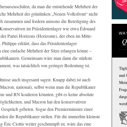
g herauszuschälen, da man die entstehende Mehrheit der
fache Mehrheit der grünlinken „Neuen Volksfront“ nicht
ch zusammen und fordern unisono die Beteiligung des
 Konservativen im Präsidentenlager wie etwa Édouard
WA
der Partei Horizons (Horizonte), der eben im Mitte-
Q
. Philippe erklärt, dass das Präsidentenlager
eine einfache Mehrheit der Sitze erlangen könne –
blikanern. Gemeinsam wäre man dann die stärkste
ment, was tatsächlich von geringer Bedeutung ist.
Tägl
und 
tnisse auch insgesamt sagen: Knapp dabei ist auch
Mein
s, Macron, national), selbst wenn man die Republikaner
Frage
nie und RN koalieren könnten, gibt es keine absolute
darg
Möglichkeiten, und Macron hat den konservativen
werd
 Gespräch gebeten. Sogar den Premierminister einer
den die Republikaner stellen. Für die immerhin kleinste
g Éric Ciottis weiter geschrumpft ist, wäre das eine