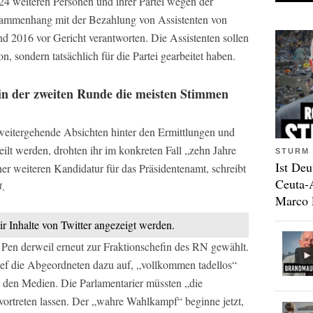
4 weiteren Personen und ihrer Partei wegen der
ammenhang mit der Bezahlung von Assistenten von
 2016 vor Gericht verantworten. Die Assistenten sollen
n, sondern tatsächlich für die Partei gearbeitet haben.
in der zweiten Runde die meisten Stimmen
eitergehende Absichten hinter den Ermittlungen und
eilt werden, drohten ihr im konkreten Fall „zehn Jahre
STURM 
Ist Deu
er weiteren Kandidatur für das Präsidentenamt, schreibt
Ceuta-
4
.
Marco 
ir Inhalte von Twitter angezeigt werden.
Pen derweil erneut zur Fraktionschefin des RN gewählt.
rief die Abgeordneten dazu auf, „vollkommen tadellos“
 den Medien. Die Parlamentarier müssten „die
vortreten lassen. Der „wahre Wahlkampf“ beginne jetzt,