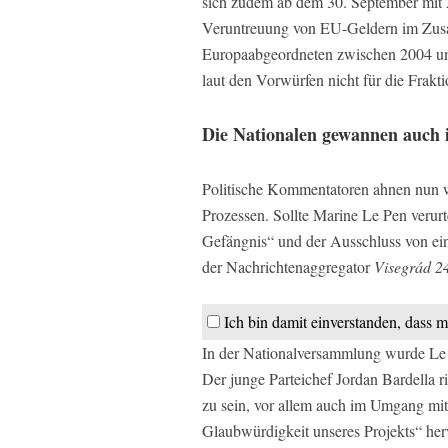
sich zudem ab dem 30. September mit 2
Veruntreuung von EU-Geldern im Zus
Europaabgeordneten zwischen 2004 und
laut den Vorwürfen nicht für die Fraktio
Die Nationalen gewannen auch 
Politische Kommentatoren ahnen nun w
Prozessen. Sollte Marine Le Pen verurt
Gefängnis“ und der Ausschluss von ein
der Nachrichtenaggregator
Visegrád 2
Ich bin damit einverstanden, dass m
In der Nationalversammlung wurde Le 
Der junge Parteichef Jordan Bardella 
zu sein, vor allem auch im Umgang mit
Glaubwürdigkeit unseres Projekts“ her