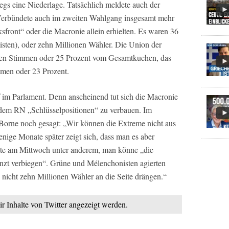
gs eine Niederlage. Tatsächlich meldete auch der
Verbündete auch im zweiten Wahlgang insgesamt mehr
front“ oder die Macronie allein erhielten. Es waren 36
isten), oder zehn Millionen Wähler. Die Union der
onen Stimmen oder 25 Prozent vom Gesamtkuchen, das
mmen oder 23 Prozent.
 im Parlament. Denn anscheinend tut sich die Macronie
dem RN „Schlüsselpositionen“ zu verbauen. Im
 Borne noch gesagt: „Wir können die Extreme nicht aus
enige Monate später zeigt sich, dass man es aber
gte am Mittwoch unter anderem, man könne „die
enzt verbiegen“. Grüne und Mélenchonisten agierten
n nicht zehn Millionen Wähler an die Seite drängen.“
ir Inhalte von Twitter angezeigt werden.