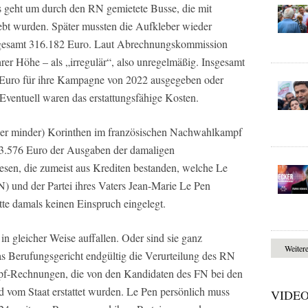
Es geht um durch den RN gemietete Busse, die mit
lebt wurden. Später mussten die Aufkleber wieder
sgesamt 316.182 Euro. Laut Abrechnungskommission
er Höhe – als „irregulär“, also unregelmäßig. Insgesamt
n Euro für ihre Kampagne von 2022 ausgegeben oder
. Eventuell waren das erstattungsfähige Kosten.
der minder) Korinthen im französischen Nachwahlkampf
73.576 Euro der Ausgaben der damaligen
esen, die zumeist aus Krediten bestanden, welche Le
) und der Partei ihres Vaters Jean-Marie Le Pen
te damals keinen Einspruch eingelegt.
 in gleicher Weise auffallen. Oder sind sie ganz
Weiter
das Berufungsgericht endgültig die Verurteilung des RN
f-Rechnungen, die von den Kandidaten des FN bei den
 vom Staat erstattet wurden. Le Pen persönlich muss
VIDE