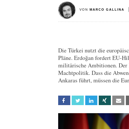
VON
MARCO GALLINA
Die Türkei nutzt die europäis
Pläne. Erdoğan fordert EU-Hil
militärische Ambitionen. Der B
Machtpolitik. Dass die Abwe
Ankaras führt, müssen die Eur
Facebook
Twitter
Linkedin
Xing
Em