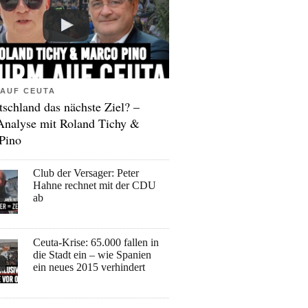
AUF CEUTA
tschland das nächste Ziel? –
Analyse mit Roland Tichy &
Pino
Club der Versager: Peter
Hahne rechnet mit der CDU
ab
Ceuta-Krise: 65.000 fallen in
die Stadt ein – wie Spanien
ein neues 2015 verhindert