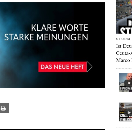
STURM 
Ist Deu
Ceuta-
Marco 
ail
Print