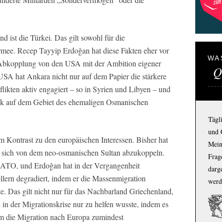
 ist die Türkei. Das gilt sowohl für die
rmee. Recep Tayyip Erdoğan hat diese Fakten eher vor
WA
 Abkopplung von den USA mit der Ambition eigener
Q
SA hat Ankara nicht nur auf dem Papier die stärkere
flikten aktiv engagiert – so in Syrien und Libyen – und
tik auf dem Gebiet des ehemaligen Osmanischen
Tägl
und 
m Kontrast zu den europäischen Interessen. Bisher hat
Mein
, sich von dem neo-osmanischen Sultan abzukoppeln.
Frage
 NATO, und Erdoğan hat in der Vergangenheit
darg
llern degradiert, indem er die Massenmigration
werd
te. Das gilt nicht nur für das Nachbarland Griechenland,
 in der Migrationskrise nur zu helfen wusste, indem es
 um die Migration nach Europa zumindest