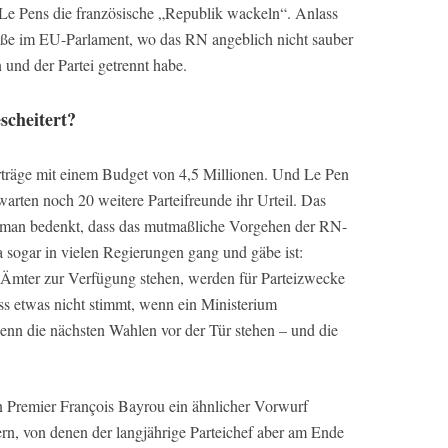
 Le Pens die französische „Republik wackeln“. Anlass
öße im EU-Parlament, wo das RN angeblich nicht sauber
 und der Partei getrennt habe.
scheitert?
rträge mit einem Budget von 4,5 Millionen. Und Le Pen
erwarten noch 20 weitere Parteifreunde ihr Urteil. Das
n man bedenkt, dass das mutmaßliche Vorgehen der RN-
a sogar in vielen Regierungen gang und gäbe ist:
he Ämter zur Verfügung stehen, werden für Parteizwecke
ss etwas nicht stimmt, wenn ein Ministerium
wenn die nächsten Wahlen vor der Tür stehen – und die
en Premier François Bayrou ein ähnlicher Vorwurf
n, von denen der langjährige Parteichef aber am Ende