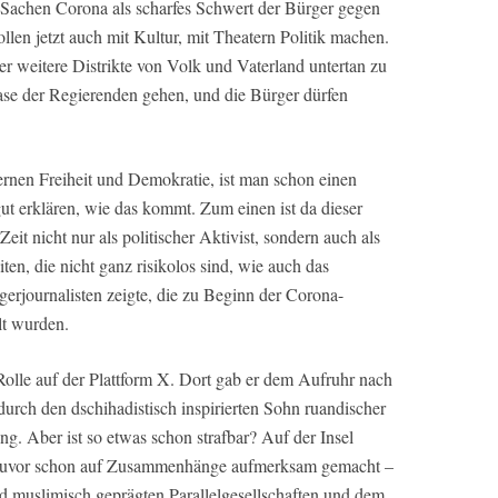
in Sachen Corona als scharfes Schwert der Bürger gegen
ollen jetzt auch mit Kultur, mit Theatern Politik machen.
mer weitere Distrikte von Volk und Vaterland untertan zu
ase der Regierenden gehen, und die Bürger dürfen
rnen Freiheit und Demokratie, ist man schon einen
v gut erklären, wie das kommt. Zum einen ist da dieser
eit nicht nur als politischer Aktivist, sondern auch als
iten, die nicht ganz risikolos sind, wie auch das
gerjournalisten zeigte, die zu Beginn der Corona-
lt wurden.
 Rolle auf der Plattform X. Dort gab er dem Aufruhr nach
rch den dschihadistisch inspirierten Sohn ruandischer
. Aber ist so etwas schon strafbar? Auf der Insel
h zuvor schon auf Zusammenhänge aufmerksam gemacht –
d muslimisch geprägten Parallelgesellschaften und dem