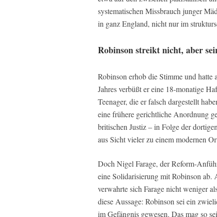
systematischen Missbrauch junger Mäd
in ganz England, nicht nur im struktu
Robinson streikt nicht, aber se
Robinson erhob die Stimme und hatte a
Jahres verbüßt er eine 18-monatige Ha
Teenager, die er falsch dargestellt hab
eine frühere gerichtliche Anordnung ge
britischen Justiz – in Folge der dortig
aus Sicht vieler zu einem modernen O
Doch Nigel Farage, der Reform-Anführe
eine Solidarisierung mit Robinson ab
verwahrte sich Farage nicht weniger al
diese Aussage: Robinson sei ein zwiel
im Gefängnis gewesen. Das mag so sein