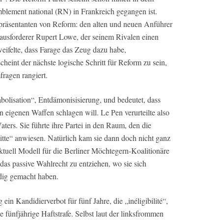
mblement national (RN) in Frankreich gegangen ist.
Repräsentanten von Reform: den alten und neuen Anführer
rausforderer Rupert Lowe, der seinem Rivalen einen
eifelte, dass Farage das Zeug dazu habe,
heint der nächste logische Schritt für Reform zu sein,
ragen rangiert.
bolisation“, Entdämonisisierung, und bedeutet, dass
 eigenen Waffen schlagen will. Le Pen verurteilte also
ers. Sie führte ihre Partei in den Raum, den die
itte“ anwiesen. Natürlich kam sie dann doch nicht ganz
 aktuell Modell für die Berliner Möchtegern-Koalitionäre
das passive Wahlrecht zu entziehen, wo sie sich
dig gemacht haben.
in Kandidierverbot für fünf Jahre, die „inéligibilité“,
 fünfjährige Haftstrafe. Selbst laut der linksfrommen