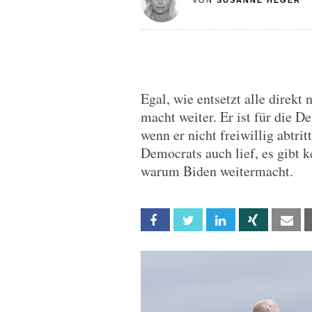
VON
SUSANNE HEGER
Egal, wie entsetzt alle direk
macht weiter. Er ist für die D
wenn er nicht freiwillig abtri
Democrats auch lief, es gibt 
warum Biden weitermacht.
Facebook
Twitter
Linkedin
Xing
Em