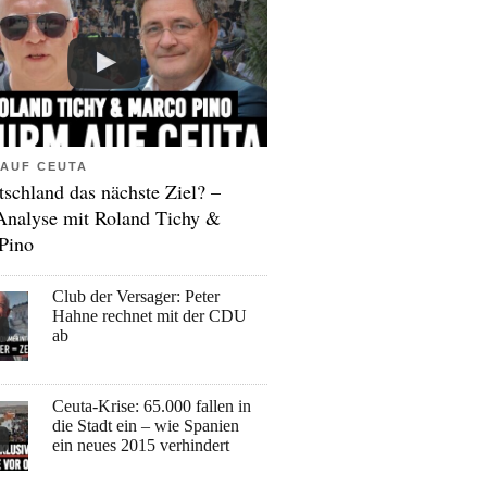
AUF CEUTA
tschland das nächste Ziel? –
Analyse mit Roland Tichy &
Pino
Club der Versager: Peter
Hahne rechnet mit der CDU
ab
Ceuta-Krise: 65.000 fallen in
die Stadt ein – wie Spanien
ein neues 2015 verhindert