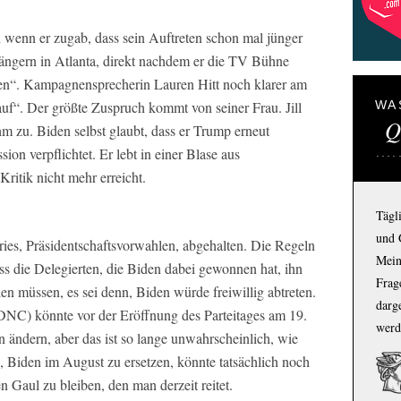
h wenn er zugab, dass sein Auftreten schon mal jünger
hängern in Atlanta, direkt nachdem er die TV Bühne
hen“. Kampagnensprecherin Lauren Hitt noch klarer am
 auf“. Der größte Zuspruch kommt von seiner Frau. Jill
WA
Q
ihm zu. Biden selbst glaubt, dass er Trump erneut
ion verpflichtet. Er lebt in einer Blase aus
ritik nicht mehr erreicht.
Tägl
und 
aries, Präsidentschaftsvorwahlen, abgehalten. Die Regeln
Mein
ss die Delegierten, die Biden dabei gewonnen hat, ihn
Frage
n müssen, es sei denn, Biden würde freiwillig abtreten.
darg
NC) könnte vor der Eröffnung des Parteitages am 19.
werd
ändern, aber das ist so lange unwahrscheinlich, wie
 Biden im August zu ersetzen, könnte tatsächlich noch
n Gaul zu bleiben, den man derzeit reitet.