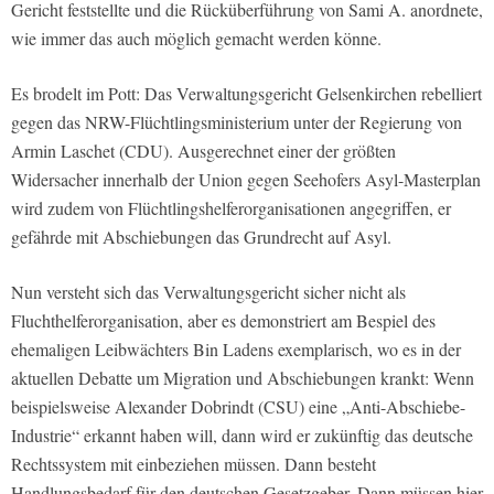
Gericht feststellte und die Rücküberführung von Sami A. anordnete,
wie immer das auch möglich gemacht werden könne.
Es brodelt im Pott: Das Verwaltungsgericht Gelsenkirchen rebelliert
gegen das NRW-Flüchtlingsministerium unter der Regierung von
Armin Laschet (CDU). Ausgerechnet einer der größten
Widersacher innerhalb der Union gegen Seehofers Asyl-Masterplan
wird zudem von Flüchtlingshelferorganisationen angegriffen, er
gefährde mit Abschiebungen das Grundrecht auf Asyl.
Nun versteht sich das Verwaltungsgericht sicher nicht als
Fluchthelferorganisation, aber es demonstriert am Bespiel des
ehemaligen Leibwächters Bin Ladens exemplarisch, wo es in der
aktuellen Debatte um Migration und Abschiebungen krankt: Wenn
beispielsweise Alexander Dobrindt (CSU) eine „Anti-Abschiebe-
Industrie“ erkannt haben will, dann wird er zukünftig das deutsche
Rechtssystem mit einbeziehen müssen. Dann besteht
Handlungsbedarf für den deutschen Gesetzgeber. Dann müssen hier