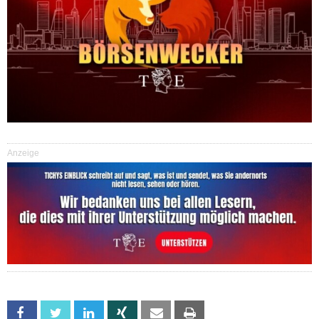
Anzeige
Facebook
Twitter
Linkedin
Xing
Email
Print