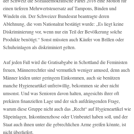
der Schweiz die Sozialdemokratische Partei 2016 eine Motion für
einen tieferen Mehrwertsteuersatz auf Tampons, Binden und
Windeln ein. Der Schweizer Bundesrat beantragte deren
Ablehnung, die vom Nationalrat bestätigt wurde: „Es liegt keine
Diskriminierung vor, wenn nur ein Teil der Bevölkerung solche
Produkte benötigt.“ Sonst müssten auch Käufer von Brillen oder
Schuheinlagen als diskriminiert gelten.
Auf jeden Fall wird die Gratisabgabe in Schottland die Feministen
freuen, Männerrechtler sind vermutlich weniger amused, denn auch
Männer leiden unter geringem Einkommen, auch sie benützen
manche Hygieneartikel unfreiwillig, bekommen sie aber nicht
umsonst. Und was Senioren davon halten, angesichts ihrer oft
prekären finanziellen Lage und der sich aufdrängenden Frage,
warum diese Gruppe nicht auch das „Recht“ auf Hygieneartikel wie
Slipeinlagen, Inkontinenzhose oder Urinbeutel haben soll, und der
Staat auch ihnen unter die gebrechlichen Arme greifen könnte, ist
nicht überliefert.