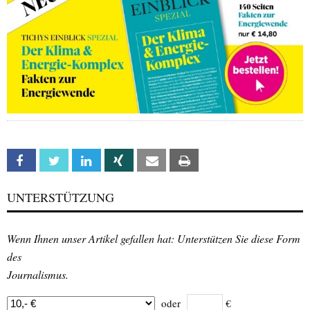
Facebook
Twitter
Linkedin
Xing
Email
Print
UNTERSTÜTZUNG
Wenn Ihnen unser Artikel gefallen hat: Unterstützen Sie diese Form
des
Journalismus.
oder
€