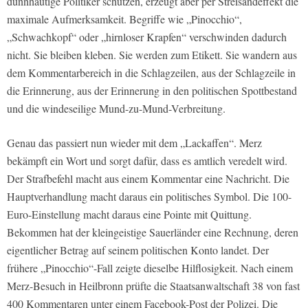
dünnhäutige Politiker schützen, erzeugt aber per Streisandeffekt die
maximale Aufmerksamkeit. Begriffe wie „Pinocchio“,
„Schwachkopf“ oder „hirnloser Krapfen“ verschwinden dadurch
nicht. Sie bleiben kleben. Sie werden zum Etikett. Sie wandern aus
dem Kommentarbereich in die Schlagzeilen, aus der Schlagzeile in
die Erinnerung, aus der Erinnerung in den politischen Spottbestand
und die windeseilige Mund-zu-Mund-Verbreitung.
Genau das passiert nun wieder mit dem „Lackaffen“. Merz
bekämpft ein Wort und sorgt dafür, dass es amtlich veredelt wird.
Der Strafbefehl macht aus einem Kommentar eine Nachricht. Die
Hauptverhandlung macht daraus ein politisches Symbol. Die 100-
Euro-Einstellung macht daraus eine Pointe mit Quittung.
Bekommen hat der kleingeistige Sauerländer eine Rechnung, deren
eigentlicher Betrag auf seinem politischen Konto landet. Der
frühere „Pinocchio“-Fall zeigte dieselbe Hilflosigkeit. Nach einem
Merz-Besuch in Heilbronn prüfte die Staatsanwaltschaft 38 von fast
400 Kommentaren unter einem Facebook-Post der Polizei. Die