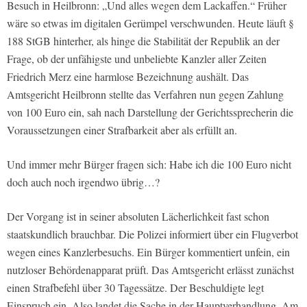
Besuch in Heilbronn: „Und alles wegen dem Lackaffen.“ Früher
wäre so etwas im digitalen Gerümpel verschwunden. Heute läuft §
188 StGB hinterher, als hinge die Stabilität der Republik an der
Frage, ob der unfähigste und unbeliebte Kanzler aller Zeiten
Friedrich Merz eine harmlose Bezeichnung aushält. Das
Amtsgericht Heilbronn stellte das Verfahren nun gegen Zahlung
von 100 Euro ein, sah nach Darstellung der Gerichtssprecherin die
Voraussetzungen einer Strafbarkeit aber als erfüllt an.
Und immer mehr Bürger fragen sich: Habe ich die 100 Euro nicht
doch auch noch irgendwo übrig…?
Der Vorgang ist in seiner absoluten Lächerlichkeit fast schon
staatskundlich brauchbar. Die Polizei informiert über ein Flugverbot
wegen eines Kanzlerbesuchs. Ein Bürger kommentiert unfein, ein
nutzloser Behördenapparat prüft. Das Amtsgericht erlässt zunächst
einen Strafbefehl über 30 Tagessätze. Der Beschuldigte legt
Einspruch ein. Also landet die Sache in der Hauptverhandlung. Am