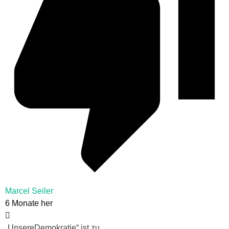
Marcel Seiler
6 Monate her
„UnsereDemokratie“ ist zu