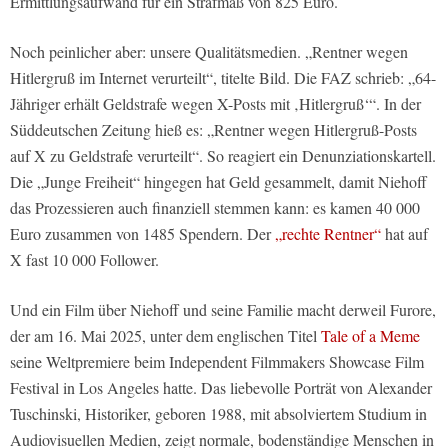
Ermittlungsaufwand für ein Strafmaß von 825 Euro.
Noch peinlicher aber: unsere Qualitätsmedien. „Rentner wegen
Hitlergruß im Internet verurteilt“, titelte Bild. Die FAZ schrieb: „64-
Jähriger erhält Geldstrafe wegen X-Posts mit ‚Hitlergruß‘“. In der
Süddeutschen Zeitung hieß es: „Rentner wegen Hitlergruß-Posts
auf X zu Geldstrafe verurteilt“. So reagiert ein Denunziationskartell.
Die „Junge Freiheit“ hingegen hat Geld gesammelt, damit Niehoff
das Prozessieren auch finanziell stemmen kann: es kamen 40 000
Euro zusammen von 1485 Spendern. Der
„rechte Rentner“
hat auf
X fast 10 000 Follower.
Und ein Film über Niehoff und seine Familie macht derweil Furore,
der am 16. Mai 2025, unter dem englischen Titel
Tale of a Meme
seine Weltpremiere beim Independent Filmmakers Showcase Film
Festival in Los Angeles hatte. Das liebevolle Porträt von Alexander
Tuschinski, Historiker, geboren 1988, mit absolviertem Studium in
Audiovisuellen Medien, zeigt normale, bodenständige Menschen in