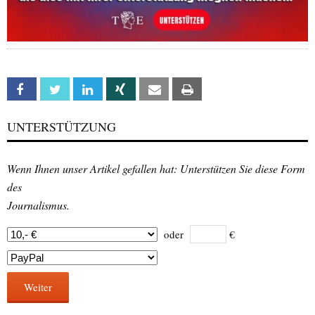
Facebook
Twitter
Linkedin
Xing
Email
Print
UNTERSTÜTZUNG
Wenn Ihnen unser Artikel gefallen hat: Unterstützen Sie diese Form
des
Journalismus.
oder
€
Weiter