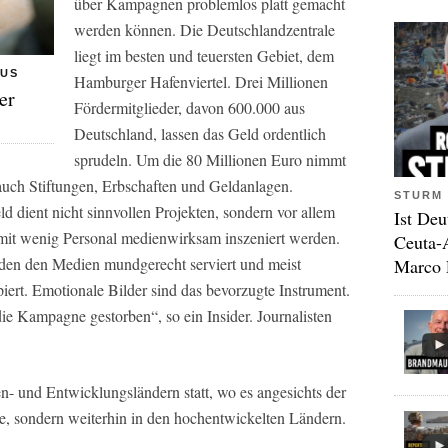
über Kampagnen problemlos platt gemacht
werden können. Die Deutschlandzentrale
liegt im besten und teuersten Gebiet, dem
MUS
Hamburger Hafenviertel. Drei Millionen
er
Fördermitglieder, davon 600.000 aus
Deutschland, lassen das Geld ordentlich
sprudeln. Um die 80 Millionen Euro nimmt
 auch Stiftungen, Erbschaften und Geldanlagen.
STURM 
d dient nicht sinnvollen Projekten, sondern vor allem
Ist Deu
 mit wenig Personal medienwirksam inszeniert werden.
Ceuta-
rden den Medien mundgerecht serviert und meist
Marco 
iert. Emotionale Bilder sind das bevorzugte Instrument.
 die Kampagne gestorben“, so ein Insider. Journalisten
- und Entwicklungsländern statt, wo es angesichts der
re, sondern weiterhin in den hochentwickelten Ländern.