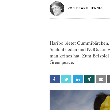
VON
FRANK HENNIG
Haribo bietet Gummibärchen, 
Seelenfrieden und NGOs ein 
man keines hat. Zum Beispiel 
Greenpeace.
Facebook
Twitter
Linkedin
Xing
Em