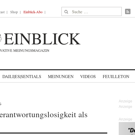
Suche nach:
ast
Shop
Einblick-Abo
DAILI|ES|SENTIALS
MEINUNGEN
VIDEOS
FEUILLETON
G
rantwortungslosigkeit als
Anzeige