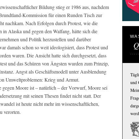
urwissenschaftlicher Bildung stieg er 1986 aus, nachdem
 Brundtland-Kommission für einen Runden Tisch zur
ht nachkam. Nach Erfolgen durch Protest, wie die
in Alaska und gegen den Walfang, hätte sich die
WA
ernehmen und Politik herzustellen und darüber
Q
ar damals schon so weit ideologisiert, dass Protest und
en waren. Die Ansicht hatte sich durchgesetzt, dass
otest und das Schüren von Ängsten wurden zum Prinzip,
 Instanz. Angst als Geschäftsmodell unter Ausblendung
Tägl
 von Umweltproblemen: Krieg und Armut.
und 
gegen Moore ist – natürlich – der Vorwurf, Moore sei
Mein
ersetzung mit seinen Thesen findet nicht statt. Der
Frage
andel ist heute nicht mehr im wissenschaftlichen,
darg
u verorten.
werd