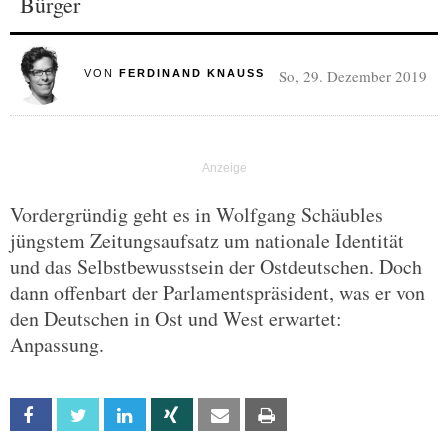
Bürger
So, 29. Dezember 2019
VON
FERDINAND KNAUSS
Vordergründig geht es in Wolfgang Schäubles
jüngstem Zeitungsaufsatz um nationale Identität
und das Selbstbewusstsein der Ostdeutschen. Doch
dann offenbart der Parlamentspräsident, was er von
den Deutschen in Ost und West erwartet:
Anpassung.
Facebook
Twitter
Linkedin
Xing
Email
Print