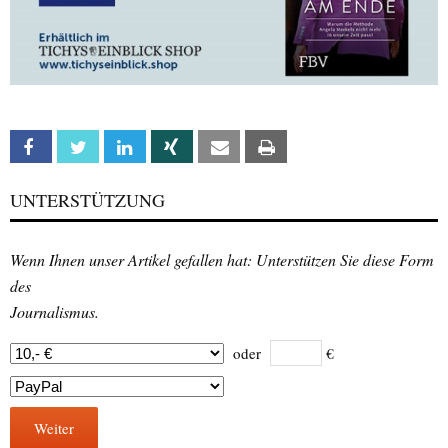
Facebook
Twitter
Linkedin
Xing
Email
Print
UNTERSTÜTZUNG
Wenn Ihnen unser Artikel gefallen hat: Unterstützen Sie diese Form
des
Journalismus.
oder
€
Weiter