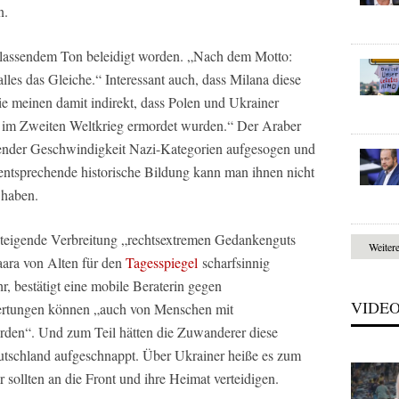
n.
ablassendem Ton beleidigt worden. „Nach dem Motto:
lles das Gleiche.“ Interessant auch, dass Milana diese
Sie meinen damit indirekt, dass Polen und Ukrainer
e im Zweiten Weltkrieg ermordet wurden.“ Der Araber
rasender Geschwindigkeit Nazi-Kategorien aufgesogen und
 entsprechende historische Bildung kann man ihnen nicht
 haben.
e steigende Verbreitung „rechtsextremen Gedankenguts
Weiter
Saara von Alten für den
Tagesspiegel
scharfsinnig
r, bestätigt eine mobile Beraterin gegen
VIDE
ertungen können „auch von Menschen mit
den“. Und zum Teil hätten die Zuwanderer diese
eutschland aufgeschnappt. Über Ukrainer heiße es zum
r sollten an die Front und ihre Heimat verteidigen.