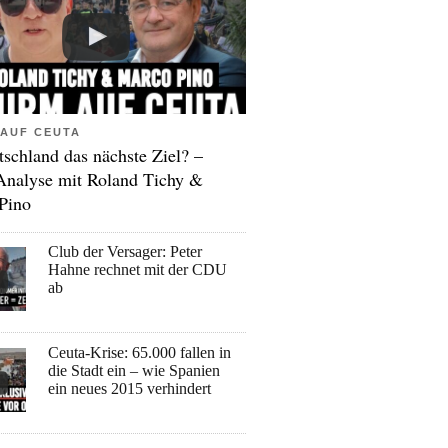
AUF CEUTA
tschland das nächste Ziel? –
Analyse mit Roland Tichy &
Pino
Club der Versager: Peter
Hahne rechnet mit der CDU
ab
Ceuta-Krise: 65.000 fallen in
die Stadt ein – wie Spanien
ein neues 2015 verhindert