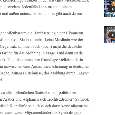
och ausweiten. Jedenfalls kann man auf einem
 und außen unterscheiden, und es gibt auch da nur
geht offenbar um die Herabsetzung einer Ukrainerin,
iaten passt. Sie ist offenbar keine Muslimin wie der
 Gegensatz zu ihnen auch (noch) nicht die deutsche
ls Grund für das Mobbing in Frage. Und dann ist da
k. Und die könnte ihre Grundlage vielleicht darin
rin inzwischen eine Ausnahmeerscheinung in deutschen
e Sache, Milanas Erlebnisse, das Mobbing durch „Zayn“
i.
zu allen öffentlichen Statistiken zur politischen
enn Araber und Afghanen sich „rechtsextremer“ Symbole
ich? Klar dürfte sein, dass sich darin keine allgemeine
hen kann, wenn Migrantenkinder die Symbole gegen