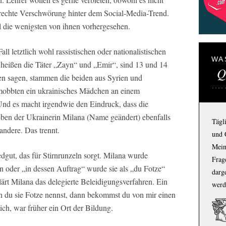
e rechte Verschwörung hinter dem Social-Media-Trend.
die wenigsten von ihnen vorhergesehen.
ll letztlich wohl rassistischen oder nationalistischen
WA
heißen die Täter „Zayn“ und „Emir“, sind 13 und 14
Q
en sagen, stammen die beiden aus Syrien und
 mobbten ein ukrainisches Mädchen an einem
nd es macht irgendwie den Eindruck, dass die
ben der Ukrainerin Milana (Name geändert) ebenfalls
Tägl
andere. Das trennt.
und 
Mein
iedgut, das für Stirnrunzeln sorgt. Milana wurde
Frage
 oder „in dessen Auftrag“ wurde sie als „du Fotze“
darg
lärt Milana das delegierte Beleidigungsverfahren. Ein
werd
 du sie Fotze nennst, dann bekommst du von mir einen
ch, war früher ein Ort der Bildung.