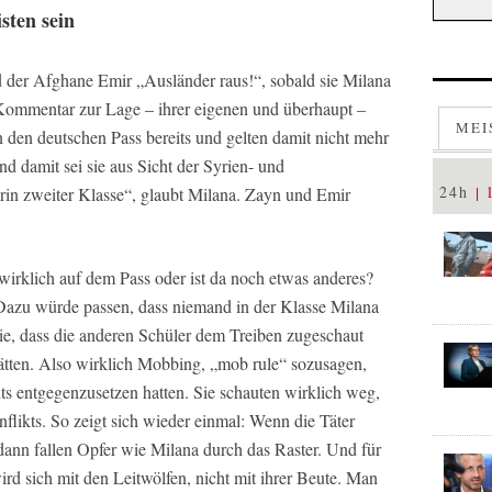
sten sein
 der Afghane Emir „Ausländer raus!“, sobald sie Milana
 Kommentar zur Lage – ihrer eigenen und überhaupt –
MEI
 den deutschen Pass bereits und gelten damit nicht mehr
nd damit sei sie aus Sicht der Syrien- und
24h
in zweiter Klasse“, glaubt Milana. Zayn und Emir
wirklich auf dem Pass oder ist da noch etwas anderes?
 Dazu würde passen, dass niemand in der Klasse Milana
sie, dass die anderen Schüler dem Treiben zugeschaut
hätten. Also wirklich Mobbing, „mob rule“ sozusagen,
ts entgegenzusetzen hatten. Sie schauten wirklich weg,
likts. So zeigt sich wieder einmal: Wenn die Täter
dann fallen Opfer wie Milana durch das Raster. Und für
wird sich mit den Leitwölfen, nicht mit ihrer Beute. Man