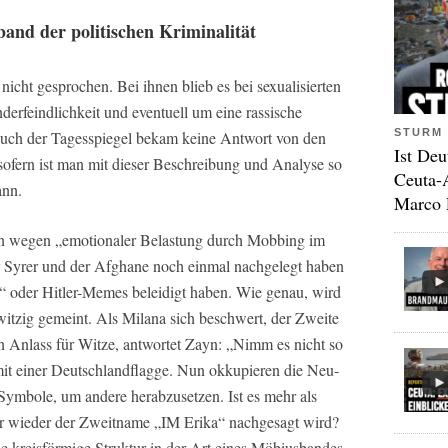
band der politischen Kriminalität
cht gesprochen. Bei ihnen blieb es bei sexualisierten
derfeindlichkeit und eventuell um eine rassische
STURM 
Auch der Tagesspiegel bekam keine Antwort von den
Ist Deu
sofern ist man mit dieser Beschreibung und Analyse so
Ceuta-
ann.
Marco 
en wegen „emotionaler Belastung durch Mobbing im
er Syrer und der Afghane noch einmal nachgelegt haben
“ oder Hitler-Memes beleidigt haben. Wie genau, wird
 witzig gemeint. Als Milana sich beschwert, der Zweite
n Anlass für Witze, antwortet Zayn: „Nimm es nicht so
 mit einer Deutschlandflagge. Nun okkupieren die Neu-
Symbole, um andere herabzusetzen. Ist es mehr als
r wieder der Zweitname „IM Erika“ nachgesagt wird?
ie kreisförmige Struktur in der Art eines Möbiusbandes,