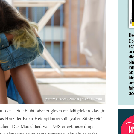
picture alliance / Zoonar | Maruta Dmitri
auf der Heide blüht, aber zugleich ein Mägdelein, das „in
as Herz der Erika-Heidepflanze soll „voller Süßigkeit“
ädchen. Das Marschlied von 1938 erregt neuerdings
n. Lehrer wollen es gerne verbieten, obwohl es nicht