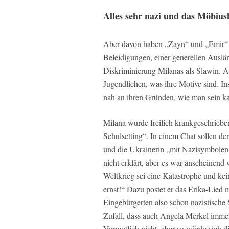
Alles sehr nazi und das Möbius
Aber davon haben „Zayn“ und „Emir“ ni
Beleidigungen, einer generellen Auslän
Diskriminierung Milanas als Slawin. 
Jugendlichen, was ihre Motive sind. In
nah an ihren Gründen, wie man sein k
Milana wurde freilich krankgeschrieb
Schulsetting“. In einem Chat sollen d
und die Ukrainerin „mit Nazisymbolen
nicht erklärt, aber es war anscheinend
Weltkrieg sei eine Katastrophe und kei
ernst!“ Dazu postet er das Erika-Lied
Eingebürgerten also schon nazistische 
Zufall, dass auch Angela Merkel imme
Vermutlich nicht, aber so würde sich d