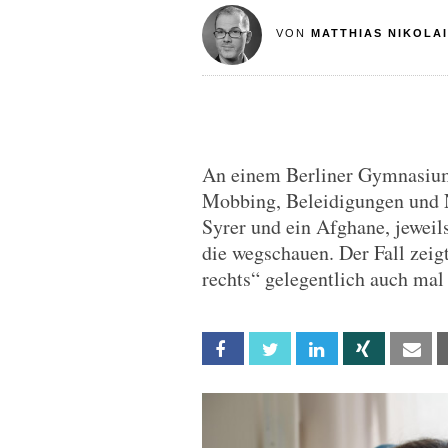
VON
MATTHIAS NIKOLAI
An einem Berliner Gymnasium
Mobbing, Beleidigungen und N
Syrer und ein Afghane, jeweil
die wegschauen. Der Fall zeig
rechts“ gelegentlich auch mal 
Facebook
Twitter
Linkedin
Xing
Em