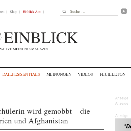
Suche nach:
ast
Shop
Einblick-Abo
DAILI|ES|SENTIALS
MEINUNGEN
VIDEOS
FEUILLETON
chülerin wird gemobbt – die
Anzeige
rien und Afghanistan