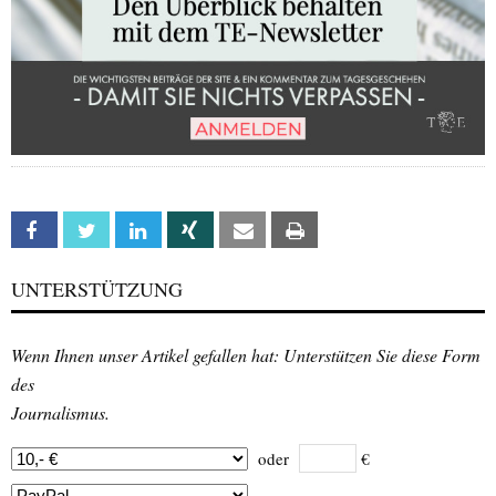
Facebook
Twitter
Linkedin
Xing
Email
Print
UNTERSTÜTZUNG
Wenn Ihnen unser Artikel gefallen hat: Unterstützen Sie diese Form
des
Journalismus.
oder
€