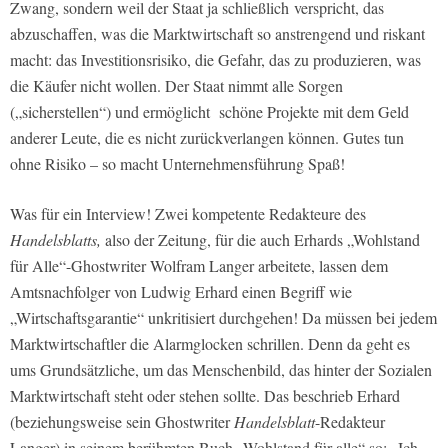
Zwang, sondern weil der Staat ja schließlich verspricht, das
abzuschaffen, was die Marktwirtschaft so anstrengend und riskant
macht: das Investitionsrisiko, die Gefahr, das zu produzieren, was
die Käufer nicht wollen. Der Staat nimmt alle Sorgen
(„sicherstellen“) und ermöglicht schöne Projekte mit dem Geld
anderer Leute, die es nicht zurückverlangen können. Gutes tun
ohne Risiko – so macht Unternehmensführung Spaß!
Was für ein Interview! Zwei kompetente Redakteure des
Handelsblatts,
also der Zeitung, für die auch Erhards „Wohlstand
für Alle“-Ghostwriter Wolfram Langer arbeitete, lassen dem
Amtsnachfolger von Ludwig Erhard einen Begriff wie
„Wirtschaftsgarantie“ unkritisiert durchgehen! Da müssen bei jedem
Marktwirtschaftler die Alarmglocken schrillen. Denn da geht es
ums Grundsätzliche, um das Menschenbild, das hinter der Sozialen
Marktwirtschaft steht oder stehen sollte. Das beschrieb Erhard
(beziehungsweise sein Ghostwriter
Handelsblatt
-Redakteur
Langer) in seinem berühmten Buch „Wohlstand für alle“ so: „Ich