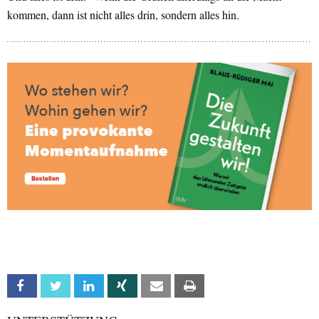
kommen, dann ist nicht alles drin, sondern alles hin.
Facebook
Twitter
Linkedin
Xing
Email
Print