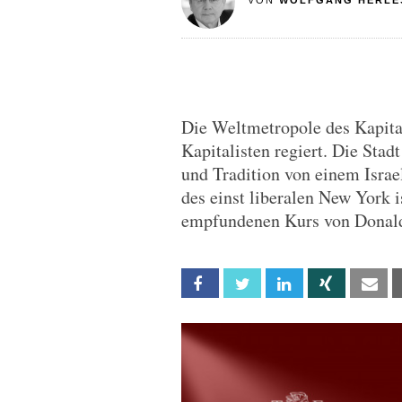
VON
WOLFGANG HERLE
Die Weltmetropole des Kapita
Kapitalisten regiert. Die Sta
und Tradition von einem Israel
des einst liberalen New York i
empfundenen Kurs von Donal
Facebook
Twitter
Linkedin
Xing
Em