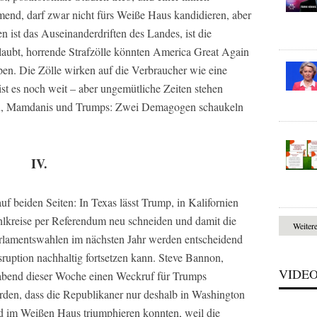
mend, darf zwar nicht fürs Weiße Haus kandidieren, aber
n ist das Auseinanderdriften des Landes, ist die
laubt, horrende Strafzölle könnten America Great Again
pen. Die Zölle wirken auf die Verbraucher wie eine
st es noch weit – aber ungemütliche Zeiten stehen
hn, Mamdanis und Trumps: Zwei Demagogen schaukeln
IV.
f beiden Seiten: In Texas lässt Trump, in Kalifornien
lkreise per Referendum neu schneiden und damit die
Weiter
rlamentswahlen im nächsten Jahr werden entscheidend
ruption nachhaltig fortsetzen kann. Steve Bannon,
VIDE
abend dieser Woche einen Weckruf für Trumps
rden, dass die Republikaner nur deshalb in Washington
 im Weißen Haus triumphieren konnten, weil die