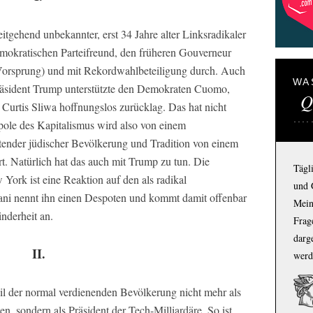
tgehend unbekannter, erst 34 Jahre alter Linksradikaler
emokratischen Parteifreund, den früheren Gouverneur
orsprung) und mit Rekordwahlbeteiligung durch. Auch
WA
Präsident Trump unterstützte den Demokraten Cuomo,
Q
d Curtis Sliwa hoffnungslos zurücklag. Das hat nicht
pole des Kapitalismus wird also von einem
eutender jüdischer Bevölkerung und Tradition von einem
rt. Natürlich hat das auch mit Trump zu tun. Die
Tägl
 York ist eine Reaktion auf den als radikal
und 
i nennt ihn einen Despoten und kommt damit offenbar
Mein
inderheit an.
Frage
darg
II.
werd
 der normal verdienenden Bevölkerung nicht mehr als
n, sondern als Präsident der Tech-Milliardäre. So ist