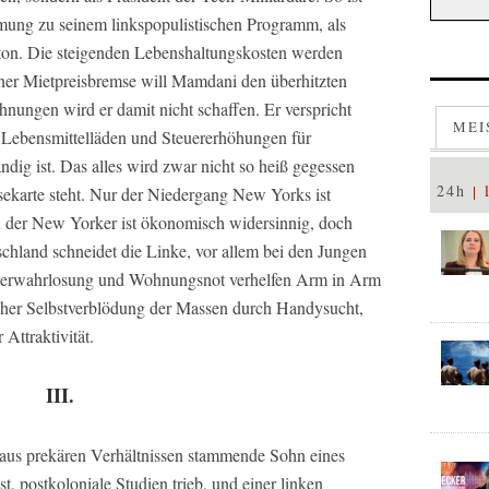
ng zu seinem linkspopulistischen Programm, als
ton. Die steigenden Lebenshaltungskosten werden
ner Mietpreisbremse will Mamdani den überhitzten
ungen wird er damit nicht schaffen. Er verspricht
MEI
e Lebensmittelläden und Steuererhöhungen für
ndig ist. Das alles wird zwar nicht so heiß gegessen
24h
sekarte steht. Nur der Niedergang New Yorks ist
ex der New Yorker ist ökonomisch widersinnig, doch
chland schneidet die Linke, vor allem bei den Jungen
sverwahrlosung und Wohnungsnot verhelfen Arm in Arm
her Selbstverblödung der Massen durch Handysucht,
Attraktivität.
III.
 aus prekären Verhältnissen stammende Sohn eines
bst, postkoloniale Studien trieb, und einer linken