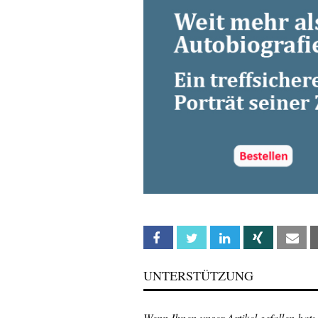
Facebook
Twitter
Linkedin
Xing
Em
UNTERSTÜTZUNG
Wenn Ihnen unser Artikel gefallen hat: