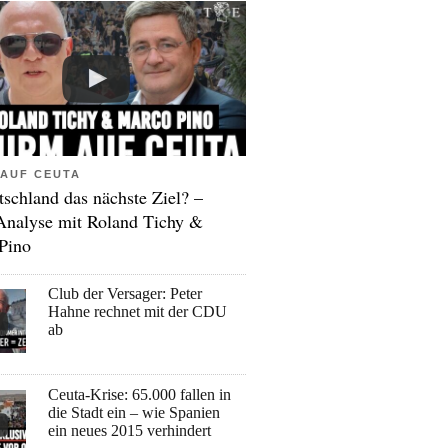
AUF CEUTA
tschland das nächste Ziel? –
Analyse mit Roland Tichy &
Pino
Club der Versager: Peter
Hahne rechnet mit der CDU
ab
Ceuta-Krise: 65.000 fallen in
die Stadt ein – wie Spanien
ein neues 2015 verhindert