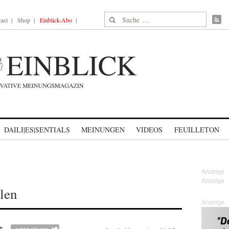
Suche nach:
ast
Shop
Einblick-Abo
DAILI|ES|SENTIALS
MEINUNGEN
VIDEOS
FEUILLETON
len
Anzeige