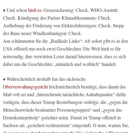
♦ Und schon
hieß es
: Grenzsicherung: Check. WHO-Austritt:
Check. Kündigung des Pariser Klimaabkommens: Check.
Aufhebung der Förderung von Elektrofahrzeugen: Check. Stopp
des Baus neuer Windkraftanlagen: Check.
Am schlimmsten für die „Radikale Linke“: Ab sofort gibt es in den
USA offiziell nur noch zwei Geschlechter. Die Welt hielt es für
notwendig, ihre verwirrten Leser darauf hinzuweisen, dass es sich
dabei um die Geschlechter „männlich und weiblich“ handelt.
♦ Wahrscheinlich deshalb hat das sächsische
Oberverwaltungsgericht
höchstrichterlich bestätigt, dass damit das
Maß voll sei und „hinreichende tatsächliche Anhaltspunkte“ dafür
vorlägen, dass dieser Trump Bestrebungen verfolge, die „gegen die
Menschenwürde bestimmter Personengruppen“ und „gegen das
Demokratieprinzip“ gerichtet seien. Damit ist Trump offiziell in
Sachsen als „gesichert rechtsextrem“ eingestuft. O nein, warten Sie,
da ist uns was durcheinandergerutscht. Die sächsische AfD ist jetzt