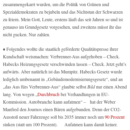
zusammengekarrt wurden, um die Politik von Grünen und
Spezialdemokraten zu bejubeln und das Nichtstun der Schwarzen
zu feiern. Mein Gott, Leute, erstens läuft das seit Jahren so und ist
genauso im Grundgesetz vorgesehen, und zweitens müsst ihr das
nicht gucken. Nur zahlen.
♦ Folgendes wollte die staatlich geförderte Qualitätspresse ihrer
Kundschaft weismachen: Verbrenner-Aus aufgehoben – Check.
Habecks Heizungsgesetz verschwinden lassen – Check. Jetzt geht’s
aufwärts. Aber natürlich ist das Mumpitz. Habecks Gesetz wurde
lediglich umbenannt in „Gebäudemodernisierungsgesetz“, und an
„das Aus fürs Verbrenner-Aus“ glaubte selbst
Bild
nur einen Abend
lang. Von wegen „
Durchbruch
bei Verhandlungen in EU-
Kommission. Autobranche kann aufatmen“ – hat der Weber
Manfred den Journos einen Bären aufgebunden. Denn der CO2-
Ausstoß neuer Fahrzeuge soll bis 2035 immer noch um
90 Prozent
sinken (statt um 100 Prozent). Aufatmen kann damit keiner.