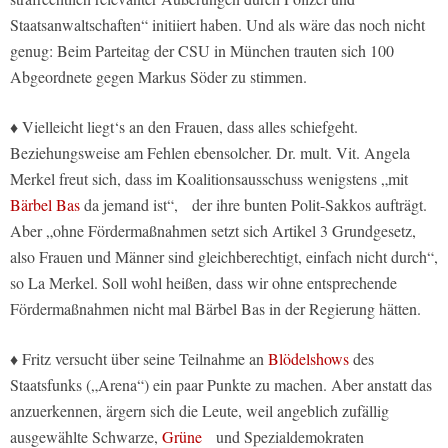
Staatsanwaltschaften“ initiiert haben. Und als wäre das noch nicht
genug: Beim Parteitag der CSU in München trauten sich 100
Abgeordnete gegen Markus Söder zu stimmen.
♦ Vielleicht liegt‘s an den Frauen, dass alles schiefgeht.
Beziehungsweise am Fehlen ebensolcher. Dr. mult. Vit. Angela
Merkel freut sich, dass im Koalitionsausschuss wenigstens „mit
Bärbel Bas
da jemand ist“, der ihre bunten Polit-Sakkos aufträgt.
Aber „ohne Fördermaßnahmen setzt sich Artikel 3 Grundgesetz,
also Frauen und Männer sind gleichberechtigt, einfach nicht durch“,
so La Merkel. Soll wohl heißen, dass wir ohne entsprechende
Fördermaßnahmen nicht mal Bärbel Bas in der Regierung hätten.
♦ Fritz versucht über seine Teilnahme an
Blödelshows
des
Staatsfunks („Arena“) ein paar Punkte zu machen. Aber anstatt das
anzuerkennen, ärgern sich die Leute, weil angeblich zufällig
ausgewählte Schwarze,
Grüne
und Spezialdemokraten